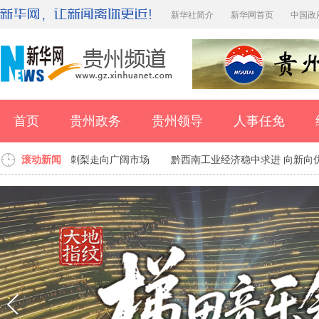
新华社简介
新华网首页
中国政
首页
贵州政务
贵州领导
人事任免
果” 贵州安顺金刺梨走向广阔市场
滚动新闻
黔西南工业经济稳中求进 向新向