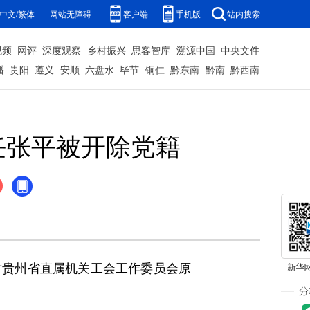
中文/繁体
网站无障碍
客户端
手机版
站内搜索
视频
网评
深度观察
乡村振兴
思客智库
溯源中国
中央文件
播
贵阳
遵义
安顺
六盘水
毕节
铜仁
黔东南
黔南
黔西南
任张平被开除党籍
对贵州省直属机关工会工作委员会原