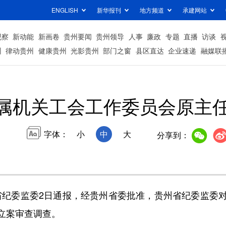
ENGLISH
新华报刊
地方频道
承建网站
观察
新动能
新画卷
贵州要闻
贵州领导
人事
廉政
专题
直播
访谈
州
律动贵州
健康贵州
光影贵州
部门之窗
县区直达
企业速递
融媒联
属机关工会工作委员会原主
字体：
小
中
大
分享到：
纪委监委2日通报，经贵州省委批准，贵州省纪委监委
立案审查调查。