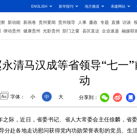
ENGLISH
新华报刊
地方频道
承建网站
观察
新动能
新画卷
贵州要闻
贵州领导
人事
廉政
专题
直播
访谈
州
律动贵州
健康贵州
光影贵州
部门之窗
县区直达
企业速递
融媒联
永清马汉成等省领导“七一
动
字体：
小
中
大
分享到：
年之际，近日，省委书记、省人大常委会主任徐麟，省委
导分赴各地走访慰问获得党内功勋荣誉表彰的党员、生