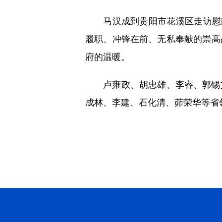
马汉成到贵阳市花溪区走访慰问
履职、冲锋在前、无私奉献的崇高
府的温暖。
卢雍政、胡忠雄、李睿、郭锡文
成林、李建、石化清、茆荣华等省