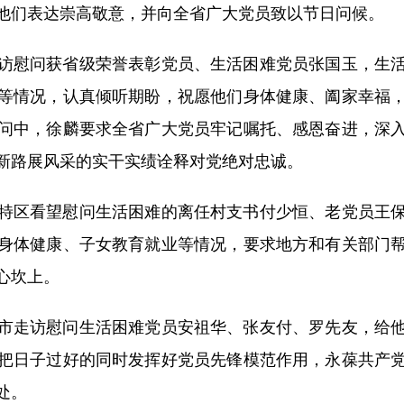
他们表达崇高敬意，并向全省广大党员致以节日问候。
慰问获省级荣誉表彰党员、生活困难党员张国玉，生活
等情况，认真倾听期盼，祝愿他们身体健康、阖家幸福
问中，徐麟要求全省广大党员牢记嘱托、感恩奋进，深
新路展风采的实干实绩诠释对党绝对忠诚。
区看望慰问生活困难的离任村支书付少恒、老党员王保
身体健康、子女教育就业等情况，要求地方和有关部门
心坎上。
走访慰问生活困难党员安祖华、张友付、罗先友，给他
把日子过好的同时发挥好党员先锋模范作用，永葆共产
处。