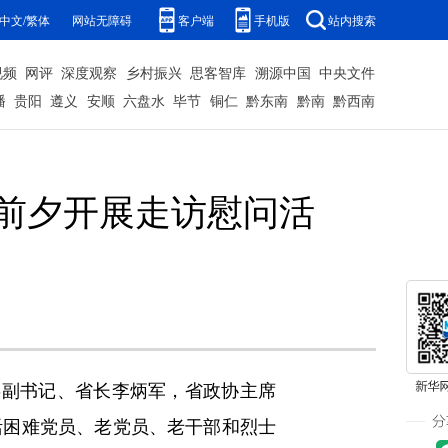
中文/繁体
网站无障碍
客户端
手机版
站内搜索
视频
网评
深度观察
乡村振兴
思客智库
溯源中国
中央文件
播
贵阳
遵义
安顺
六盘水
毕节
铜仁
黔东南
黔南
黔西南
”前夕开展走访慰问活
副书记、省长李炳军，省政协主席
活困难党员、老党员、老干部和烈士