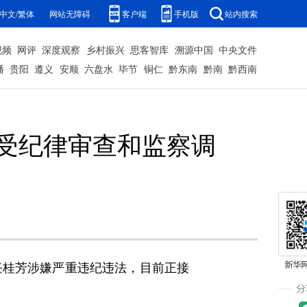
中文/繁体
网站无障碍
客户端
手机版
站内搜索
视频
网评
深度观察
乡村振兴
思客智库
溯源中国
中央文件
播
贵阳
遵义
安顺
六盘水
毕节
铜仁
黔东南
黔南
黔西南
受纪律审查和监察调
任桂芳涉嫌严重违纪违法，目前正接