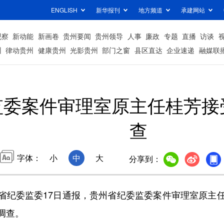
ENGLISH
新华报刊
地方频道
承建网站
观察
新动能
新画卷
贵州要闻
贵州领导
人事
廉政
专题
直播
访谈
州
律动贵州
健康贵州
光影贵州
部门之窗
县区直达
企业速递
融媒联
监委案件审理室原主任桂芳接
查
字体：
小
中
大
分享到：
省纪委监委17日通报，贵州省纪委监委案件审理室原主
调查。