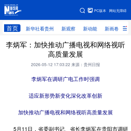
手机版
PC版本
网站无障碍
网站地图
首页
新华社看贵州
新观察
新动能
新画卷
贵
李炳军：加快推动广播电视和网络视听
新华社看贵州
新观察
新动能
新画卷
高质量发展
贵州要闻
贵州领导
人事
廉政
2026-05-12 17:03:22
来源：贵州日报
专题
访谈
直播
视频
李炳军在调研广电工作时强调
畅游贵州
数字贵州
律动贵州
健康贵州
光影贵州
部门之窗
县区直达
企业速递
适应新形势新变化深化改革创新
融媒联播
贵阳
遵义
安顺
加快推动广播电视和网络视听高质量发展
六盘水
毕节
铜仁
黔东南
5月11日，省委副书记、省长李炳军在贵阳市调研
黔南
黔西南