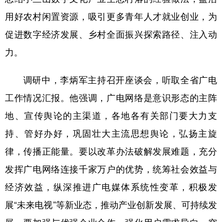
用好农村闲置资源，吸引更多青年人才就业创业，为
多语种频道
促进数字经济发展、乡村全面振兴探索路径、注入动
English
Español
Français
عربى
力。
Русский язык
日本語
한국어
调研中，李炳军主持召开座谈会，听取全省广电
Deutsch
Português
工作情况汇报。他强调，广电网络是意识形态的主阵
地、宣传舆论的主渠道，各地各有关部门要大力支
持、管好办好，巩固壮大主流思想舆论，弘扬主旋
律，传播正能量。要以改革办法破解发展难题，充分
发挥广电网络连接千家万户的优势，统筹社会效益与
经济效益，纵深推进广电媒体系统性变革，积极发
展“未来电视”等新业态，推动产业创新发展、可持续发