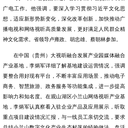
广电工作。他强调，要深入学习贯彻习近平文化思
想，适应新形势新变化，深化改革创新，加快推动广
地方频道
播电视和网络视听高质量发展，更好满足人民群众精
北京
天津
河北
山西
神文化需求。省领导卢雍政、胡忠雄、蔡朝林参加。
辽宁
吉林
上海
江苏
在中国（贵州）大视听融合发展产业园媒体融合
浙江
安徽
福建
江西
产业基地，李炳军详细了解基地建设运营情况，强调
山东
河南
湖北
湖南
要整合用好现有平台，不断丰富应用场景，推动电子
广东
广西
海南
重庆
商务、智慧旅游、政务服务等功能集成，进一步提高
四川
贵州
云南
西藏
影响力和知名度。在观山湖区小兰山网络视听产业基
地，李炳军认真察看入驻企业产品及应用展示，听取
陕西
甘肃
青海
宁夏
重点项目建设情况汇报，与一线员工亲切交流，要求
新疆
内蒙古
黑龙江
总结小兰山数字文化产业生态村落的经验做法，盘活