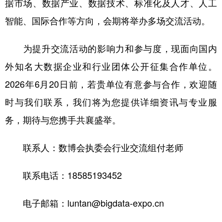
据市场、数据产业、数据技术、标准化及人才、人工
智能、国际合作等方向，会期将举办多场交流活动。
地方频道
为提升交流活动的影响力和参与度，现面向国内
北京
天津
河北
山西
外知名大数据企业和行业团体公开征集合作单位。
辽宁
吉林
上海
江苏
2026年6月20日前，若贵单位有意参与合作，欢迎随
时与我们联系，我们将为您提供详细资讯与专业服
浙江
安徽
福建
江西
务，期待与您携手共襄盛举。
山东
河南
湖北
湖南
广东
广西
海南
重庆
联系人：数博会执委会行业交流组付老师
四川
贵州
云南
西藏
联系电话：18585193452
陕西
甘肃
青海
宁夏
电子邮箱：luntan@bigdata-expo.cn
新疆
内蒙古
黑龙江