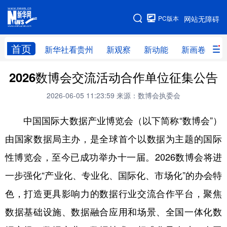
手机版
PC版本
网站无障碍
网站地图
首页
新华社看贵州
新观察
新动能
新画卷
贵
2026数博会交流活动合作单位征集公告
新华社看贵州
新观察
新动能
新画卷
2026-06-05 11:23:59
来源：数博会执委会
贵州要闻
贵州领导
人事
廉政
中国国际大数据产业博览会（以下简称“数博会”）
专题
访谈
直播
视频
由国家数据局主办，是全球首个以数据为主题的国际
畅游贵州
数字贵州
律动贵州
健康贵州
性博览会，至今已成功举办十一届。2026数博会将进
光影贵州
部门之窗
县区直达
企业速递
一步强化“产业化、专业化、国际化、市场化”的办会特
融媒联播
贵阳
遵义
安顺
色，打造更具影响力的数据行业交流合作平台，聚焦
六盘水
毕节
铜仁
黔东南
数据基础设施、数据融合应用和场景、全国一体化数
黔南
黔西南