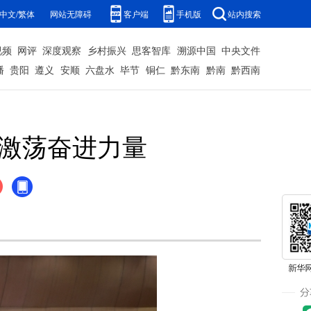
中文/繁体
网站无障碍
客户端
手机版
站内搜索
视频
网评
深度观察
乡村振兴
思客智库
溯源中国
中央文件
播
贵阳
遵义
安顺
六盘水
毕节
铜仁
黔东南
黔南
黔西南
”激荡奋进力量