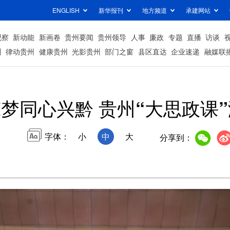
ENGLISH
新华报刊
地方频道
承建网站
观察
新动能
新画卷
贵州要闻
贵州领导
人事
廉政
专题
直播
访谈
州
律动贵州
健康贵州
光影贵州
部门之窗
县区直达
企业速递
融媒联
梦同心兴黔 贵州“大思政课
字体：
小
中
大
分享到：