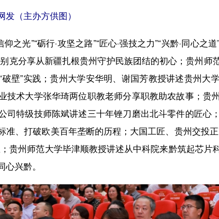
网发（主办方供图）
之光”“砺行·攻坚之路”“匠心·强技之力”“兴黔·同心之
孜别克分享从新疆扎根贵州守护民族团结的初心；贵州师
“破壁”实践；贵州大学安华明、谢国芳教授讲述贵州大
业技术大学张华琦两位职教老师分享职教助农故事；贵
公司特级技师陈斌讲述三十年锉刀磨出北斗零件的匠心
标准、打破欧美百年垄断的历程；大国工匠、贵州交投正
生；贵州师范大学毕津顺教授讲述从中科院来黔筑起芯片
同心兴黔。