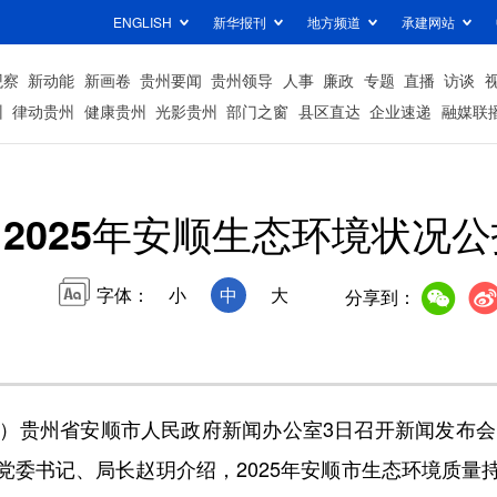
ENGLISH
新华报刊
地方频道
承建网站
观察
新动能
新画卷
贵州要闻
贵州领导
人事
廉政
专题
直播
访谈
州
律动贵州
健康贵州
光影贵州
部门之窗
县区直达
企业速递
融媒联
2025年安顺生态环境状况
字体：
小
中
大
分享到：
贵州省安顺市人民政府新闻办公室3日召开新闻发布会，
党委书记、局长赵玥介绍，2025年安顺市生态环境质量