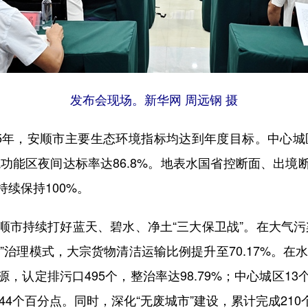
发布会现场。新华网 周远钢 摄
，安顺市主要生态环境指标均达到年度目标。中心城区P
境功能区夜间达标率达86.8%。地表水国省控断面、出
续保持100%。
持续打好蓝天、碧水、净土“三大保卫战”。在大气污
”治理模式，大宗货物清洁运输比例提升至70.17%。在水
，认定排污口495个，整治率达98.79%；中心城区1
升44个百分点。同时，深化“无废城市”建设，累计完成210