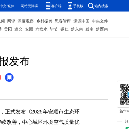
中文/繁体
网站无障碍
客户端
手机版
站内搜索
视频
网评
深度观察
乡村振兴
思客智库
溯源中国
中央文件
播
贵阳
遵义
安顺
六盘水
毕节
铜仁
黔东南
黔南
黔西南
公报发布
正式发布《2025年安顺市生态环
持续改善，中心城区环境空气质量优