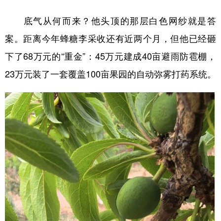
底气从何而来？他头顶的那层白色网纱就是答
地方频道
案。距离今年蜂糖李采收还有近两个月，但他已经砸
下了68万元的“重金”：45万元建成40亩避雨防雹棚，
北京
天津
河北
山西
23万元装了一套覆盖100亩果园的自动弥雾打药系统。
辽宁
吉林
上海
江苏
浙江
安徽
福建
江西
山东
河南
湖北
湖南
广东
广西
海南
重庆
四川
贵州
云南
西藏
陕西
甘肃
青海
宁夏
新疆
内蒙古
黑龙江