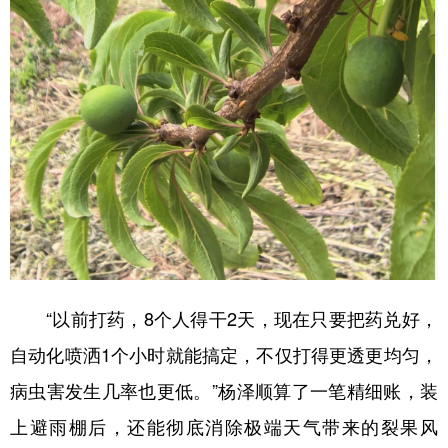
多语种频道
English
Español
Français
عربى
Русский язык
日本語
한국어
Deutsch
Português
“以前打药，8个人得干2天，现在只要把药兑好，
自动化喷洒1个小时就能搞定，不仅打得更透更均匀，
病虫害发生几率也更低。”杨泽顺算了一笔精细账，装
上避雨棚后，还能彻底消除极端天气带来的裂果风