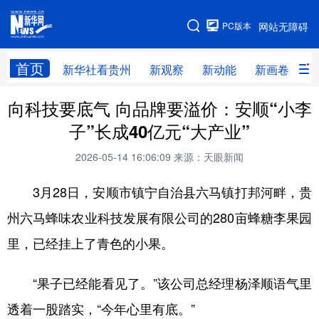
手机版
PC版本
网站无障碍
网站地图
首页
新华社看贵州
新观察
新动能
新画卷
贵
向科技要底气 向品牌要溢价：安顺“小李
新华社看贵州
新观察
新动能
新画卷
子”长成40亿元“大产业”
贵州要闻
贵州领导
人事
廉政
2026-05-14 16:06:09
来源：天眼新闻
专题
访谈
直播
视频
3月28日，安顺市镇宁自治县六马镇打邦河畔，贵
畅游贵州
数字贵州
律动贵州
健康贵州
州六马蜂味农业科技发展有限公司的280亩蜂糖李果园
光影贵州
部门之窗
县区直达
企业速递
里，已经挂上了青色的小果。
融媒联播
贵阳
遵义
安顺
“果子已经能看见了。”该公司总经理杨泽顺语气里
六盘水
毕节
铜仁
黔东南
透着一股踏实，“今年心里有底。”
黔南
黔西南