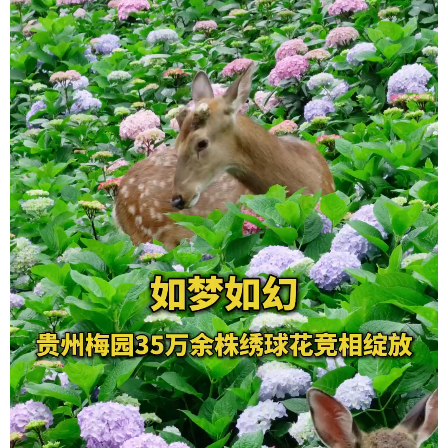
地方频道
北京
天津
河北
山西
辽宁
吉林
上海
江苏
浙江
安徽
福建
江西
山东
河南
湖北
湖南
广东
广西
海南
重庆
四川
贵州
云南
西藏
陕西
甘肃
青海
宁夏
新疆
内蒙古
黑龙江