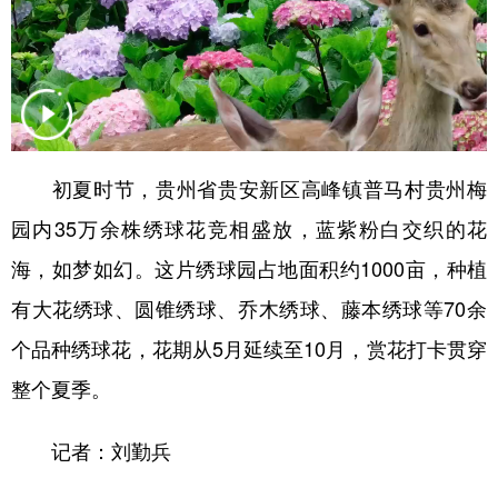
多语种频道
English
Español
Français
عربى
Русский язык
日本語
한국어
初夏时节，贵州省贵安新区高峰镇普马村贵州梅
Deutsch
Português
园内35万余株绣球花竞相盛放，蓝紫粉白交织的花
海，如梦如幻。这片绣球园占地面积约1000亩，种植
有大花绣球、圆锥绣球、乔木绣球、藤本绣球等70余
个品种绣球花，花期从5月延续至10月，赏花打卡贯穿
整个夏季。
记者：刘勤兵