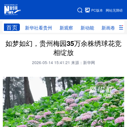
手机版
PC版本
网站无障碍
网站地图
首页
新华社看贵州
新观察
新动能
新画卷
贵
如梦如幻，贵州梅园35万余株绣球花竞
新华社看贵州
新观察
新动能
新画卷
相绽放
贵州要闻
贵州领导
人事
廉政
2026-05-14 15:41:21
来源：新华网
专题
访谈
直播
视频
畅游贵州
数字贵州
律动贵州
健康贵州
光影贵州
部门之窗
县区直达
企业速递
融媒联播
贵阳
遵义
安顺
六盘水
毕节
铜仁
黔东南
黔南
黔西南