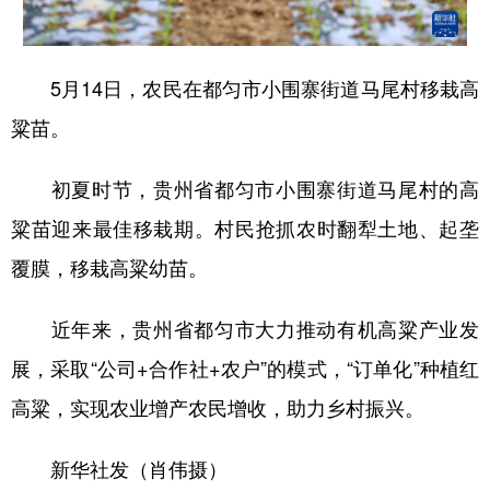
地方频道
5月14日，农民在都匀市小围寨街道马尾村移栽高
粱苗。
北京
天津
河北
山西
辽宁
吉林
上海
江苏
初夏时节，贵州省都匀市小围寨街道马尾村的高
浙江
安徽
福建
江西
粱苗迎来最佳移栽期。村民抢抓农时翻犁土地、起垄
覆膜，移栽高粱幼苗。
山东
河南
湖北
湖南
广东
广西
海南
重庆
近年来，贵州省都匀市大力推动有机高粱产业发
四川
贵州
云南
西藏
展，采取“公司+合作社+农户”的模式，“订单化”种植红
高粱，实现农业增产农民增收，助力乡村振兴。
陕西
甘肃
青海
宁夏
新疆
内蒙古
黑龙江
新华社发（肖伟摄）