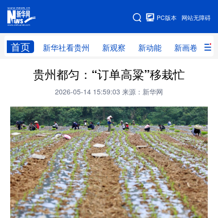
手机版
PC版本
网站无障碍
网站地图
首页
新华社看贵州
新观察
新动能
新画卷
贵
贵州都匀：“订单高粱”移栽忙
新华社看贵州
新观察
新动能
新画卷
2026-05-14 15:59:03
来源：新华网
贵州要闻
贵州领导
人事
廉政
专题
访谈
直播
视频
畅游贵州
数字贵州
律动贵州
健康贵州
光影贵州
部门之窗
县区直达
企业速递
融媒联播
贵阳
遵义
安顺
六盘水
毕节
铜仁
黔东南
黔南
黔西南