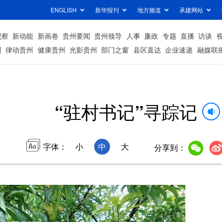
ENGLISH
新华报刊
地方频道
承建网站
观察
新动能
新画卷
贵州要闻
贵州领导
人事
廉政
专题
直播
访谈
州
律动贵州
健康贵州
光影贵州
部门之窗
县区直达
企业速递
融媒联
“驻村书记”寻踪记
字体：
小
中
大
分享到：