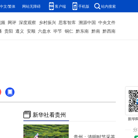
中文/繁体
网站无障碍
客户端
手机版
站内搜索
视频
网评
深度观察
乡村振兴
思客智库
溯源中国
中央文件
播
贵阳
遵义
安顺
六盘水
毕节
铜仁
黔东南
黔南
黔西南
新华社看贵州
贵州：清明时节采茶