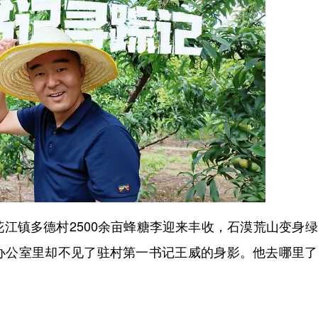
镇多德村2500余亩蜂糖李迎来丰收，石漠荒山变身绿
办公室里却不见了驻村第一书记王威的身影。他去哪里了