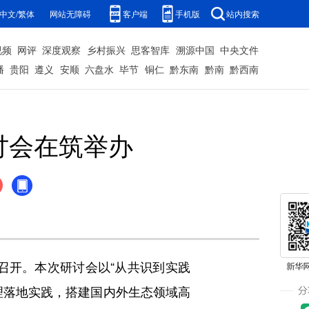
中文/繁体
网站无障碍
客户端
手机版
站内搜索
视频
网评
深度观察
乡村振兴
思客智库
溯源中国
中央文件
播
贵阳
遵义
安顺
六盘水
毕节
铜仁
黔东南
黔南
黔西南
讨会在筑举办
阳召开。本次研讨会以“从共识到实践
理落地实践，搭建国内外生态领域高