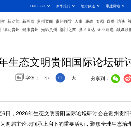
ENGLISH
新华报刊
地方频道
承建网站
观察
新动能
新画卷
贵州要闻
贵州领导
人事
廉政
专题
直播
访谈
州
律动贵州
健康贵州
光影贵州
部门之窗
县区直达
企业速递
融媒联
26年生态文明贵阳国际论坛研
字体：
小
中
大
分享到：
6日，2026年生态文明贵阳国际论坛研讨会在贵州贵
作为两届主论坛间承上启下的重要活动，聚焦全球生态治