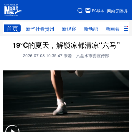
手机版
PC版本
网站无障碍
网站地图
首页
新华社看贵州
新观察
新动能
新画卷
贵
19°C的夏天，解锁凉都清凉“六马”
新华社看贵州
新观察
新动能
新画卷
2026-07-08 10:35:47
来源：六盘水市委宣传部
贵州要闻
贵州领导
人事
廉政
专题
访谈
直播
视频
畅游贵州
数字贵州
律动贵州
健康贵州
光影贵州
部门之窗
县区直达
企业速递
融媒联播
贵阳
遵义
安顺
六盘水
毕节
铜仁
黔东南
黔南
黔西南