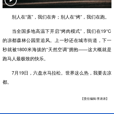
别人在“蒸”，我们在奔；别人在“烤”，我们在跑。
地方频道
当全国多地高温下开启“烤肉模式”，我们在19℃
北京
天津
河北
山西
的凉都森林公园里追风。上一秒还在城市街道，下一
辽宁
吉林
上海
江苏
秒就被1800米海拔的“天然空调”拥抱——这大概就是
浙江
安徽
福建
江西
跑马人最极致的快乐。
山东
河南
湖北
湖南
7月19日，六盘水马拉松。世界这么热，我要去凉
广东
广西
海南
重庆
都。
四川
贵州
云南
西藏
陕西
甘肃
青海
宁夏
【责任编辑:李涛涛】
新疆
内蒙古
黑龙江