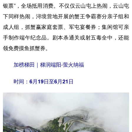
银票”，全场抵用消费。不仅仅云山屯上热闹，云山屯
下同样热闹，浔境营地开展的蟹王争霸赛分亲子组和
成人组，抓蟹赢家庭套票、军屯宴餐券；集闲馆可亲
手制作端午纪念品。剧本杀通关或射五毒全中，还能
领免费摸鱼抓蟹券。
加榜梯田｜梯润端阳·萤火纳福
时间：6月19日至6月21日