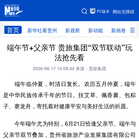
手机版
PC版本
网站无障碍
网站地图
首页
新华社看贵州
新观察
新动能
新画卷
贵
端午节+父亲节 贵旅集团“双节联动”玩
新华社看贵州
新观察
新动能
新画卷
法抢先看
贵州要闻
贵州领导
人事
廉政
2026-06-17 10:08:44
来源：贵旅集团
专题
访谈
直播
视频
端午临仲夏，时清日复长。农历五月仲夏，端午
畅游贵州
数字贵州
律动贵州
健康贵州
是中华民族传承千年的节日。挂艾草、佩香囊、包粽
光影贵州
部门之窗
县区直达
企业速递
子、赛龙舟，寄托着对健康平安与美好生活的祈愿。
融媒联播
贵阳
遵义
安顺
今年端午尤为特别，6月21日恰逢父亲节。端午与
六盘水
毕节
铜仁
黔东南
父亲节双节叠加，贵州省旅游产业发展集团有限公司
黔南
黔西南