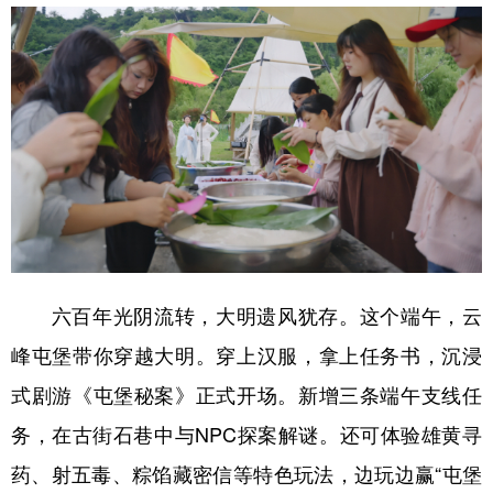
六百年光阴流转，大明遗风犹存。这个端午，云
峰屯堡带你穿越大明。穿上汉服，拿上任务书，沉浸
式剧游《屯堡秘案》正式开场。新增三条端午支线任
务，在古街石巷中与NPC探案解谜。还可体验雄黄寻
药、射五毒、粽馅藏密信等特色玩法，边玩边赢“屯堡