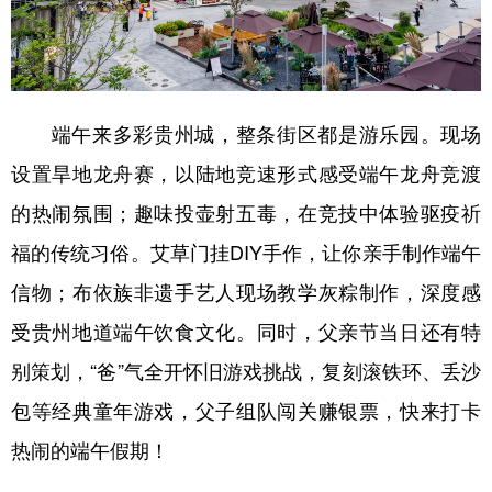
多语种频道
English
Español
Français
عربى
端午来多彩贵州城，整条街区都是游乐园。现场
Русский язык
日本語
한국어
设置旱地龙舟赛，以陆地竞速形式感受端午龙舟竞渡
Deutsch
Português
的热闹氛围；趣味投壶射五毒，在竞技中体验驱疫祈
福的传统习俗。艾草门挂DIY手作，让你亲手制作端午
信物；布依族非遗手艺人现场教学灰粽制作，深度感
受贵州地道端午饮食文化。同时，父亲节当日还有特
别策划，“爸”气全开怀旧游戏挑战，复刻滚铁环、丢沙
包等经典童年游戏，父子组队闯关赚银票，快来打卡
热闹的端午假期！