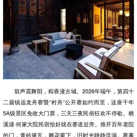
鼓声震舞阳，粽香漫古城。2026年端午，第四十
二届镇远龙舟赛暨“村舟”公开赛如约而至，这座千年
5A级景区免收大门票，三天三夜民俗狂欢不停歇。栖
溪浦·何家大院民宿恰好就在赛道近旁。推开百年老院
的门，青砖黛瓦，雕花窗下，旧时光静静流淌。赛事