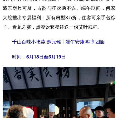
盛景咫尺可及，古韵与狂欢两不误。端午期间，何家
大院推出专属福利：所有房型8.5折，住客可亲手包粽
子、看龙舟赛，点餐饮套餐还送一份艾叶糕粑。
千山百味小吃荟 黔元傩丨端午安康·粽享团圆
时间：6月18日至6月19日