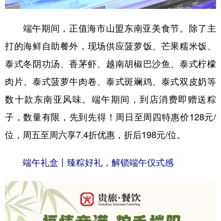
端午期间，正值海市山盟东南亚美食节。除了主
打的海鲜自助餐外，现场供应菠萝饭、芒果糯米饭、
泰式冬阴功汤、香茅虾、越南胡椒巴沙鱼、泰式柠檬
肉片、泰式菠萝牛肉卷、泰式斑斓鸡、泰式双皮奶等
数十款东南亚风味。端午期间，到店消费即赠送粽
子，数量有限，先到先得！周日至周四特惠价128元/
位，周五至周六享7.4折优惠，折后198元/位。
端午礼盒丨臻粽好礼，解锁端午仪式感