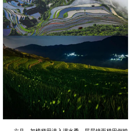
六月，加榜梯田进入灌水季，层层镜面梯田倒映