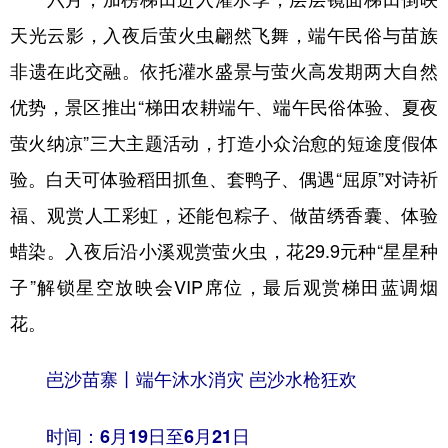
天光云影，入夜后萤火虫翩然飞舞，端午民俗与苗族
非遗在此交融。依托灌水盛景与萤火高发期两大自然
优势，景区推出“梯田农耕端午、端午民俗体验、夏夜
萤火纳凉”三大主题活动，打造小众治愈的短途度假体
验。白天可体验稻田抓鱼、套鸭子、偶遇“屈原”对诗祈
福、观赏人工彩虹，还能包粽子、做苗绣香囊、体验
蜡染。入夜后沿小溪观赏萤火虫，花29.9元种“星星种
子”解锁星空放映会VIP席位，最后观赏梯田蓝调烟
花。
岜沙苗寨丨端午沐水消灾 岜沙水枪狂欢
时间：6月19日至6月21日