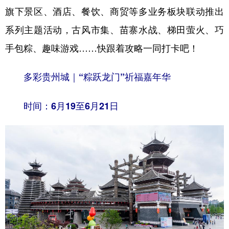
旗下景区、酒店、餐饮、商贸等多业务板块联动推出
系列主题活动，古风市集、苗寨水战、梯田萤火、巧
地方频道
手包粽、趣味游戏……快跟着攻略一同打卡吧！
北京
天津
河北
山西
多彩贵州城｜“粽跃龙门”祈福嘉年华
辽宁
吉林
上海
江苏
浙江
安徽
福建
江西
时间：6月19至6月21日
山东
河南
湖北
湖南
广东
广西
海南
重庆
四川
贵州
云南
西藏
陕西
甘肃
青海
宁夏
新疆
内蒙古
黑龙江