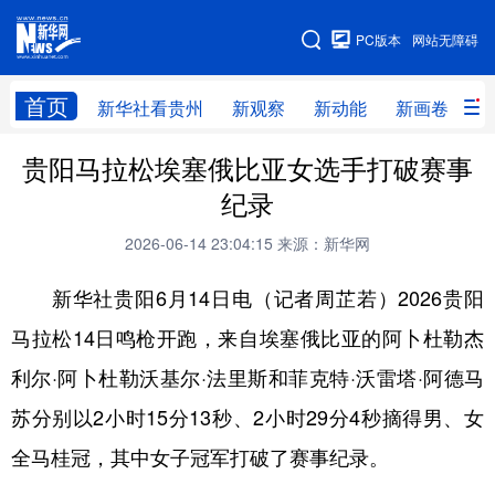
手机版
PC版本
网站无障碍
网站地图
首页
新华社看贵州
新观察
新动能
新画卷
贵
贵阳马拉松埃塞俄比亚女选手打破赛事
新华社看贵州
新观察
新动能
新画卷
纪录
贵州要闻
贵州领导
人事
廉政
2026-06-14 23:04:15
来源：新华网
专题
访谈
直播
视频
新华社贵阳6月14日电（记者周芷若）2026贵阳
畅游贵州
数字贵州
律动贵州
健康贵州
马拉松14日鸣枪开跑，来自埃塞俄比亚的阿卜杜勒杰
光影贵州
部门之窗
县区直达
企业速递
利尔·阿卜杜勒沃基尔·法里斯和菲克特·沃雷塔·阿德马
融媒联播
贵阳
遵义
安顺
苏分别以2小时15分13秒、2小时29分4秒摘得男、女
六盘水
毕节
铜仁
黔东南
全马桂冠，其中女子冠军打破了赛事纪录。
黔南
黔西南