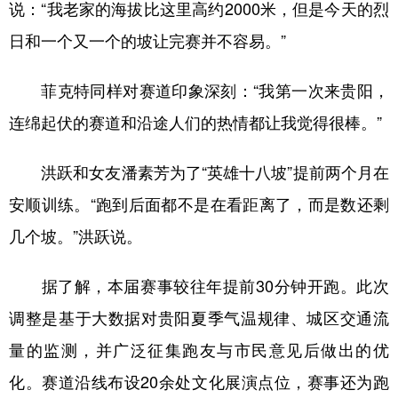
说：“我老家的海拔比这里高约2000米，但是今天的烈
多语种频道
日和一个又一个的坡让完赛并不容易。”
English
Español
Français
عربى
菲克特同样对赛道印象深刻：“我第一次来贵阳，
Русский язык
日本語
한국어
连绵起伏的赛道和沿途人们的热情都让我觉得很棒。”
Deutsch
Português
洪跃和女友潘素芳为了“英雄十八坡”提前两个月在
安顺训练。“跑到后面都不是在看距离了，而是数还剩
几个坡。”洪跃说。
据了解，本届赛事较往年提前30分钟开跑。此次
调整是基于大数据对贵阳夏季气温规律、城区交通流
量的监测，并广泛征集跑友与市民意见后做出的优
化。赛道沿线布设20余处文化展演点位，赛事还为跑