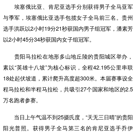
埃塞俄比亚、肯尼亚选手分别获得男子全马亚军
与季军，埃塞俄比亚选手包揽女子全马前三名。贵州
地方频道
选手洪跃以2小时19分21秒获国内男子组冠军，潘素芳
北京
天津
河北
山西
以2小时45分34秒获国内女子组冠军。
辽宁
吉林
上海
江苏
贵阳马拉松在地形多山地丘陵的贵阳城区举办，
浙江
安徽
福建
江西
素以“英雄十八坡”为核心标识，全程42.195公里串联
山东
河南
湖北
湖南
18处起伏坡道，累计爬升高度超300米。本届赛事设全
广东
广西
海南
重庆
程马拉松和半程马拉松，共吸引27个国家和地区的2.5
万名跑者参赛。
四川
贵州
云南
西藏
陕西
甘肃
青海
宁夏
当日上午气温不到25摄氏度，“天无三日晴”的贵阳
新疆
内蒙古
黑龙江
阳光普照。获得男子全马第三名的肯尼亚选手乔伊