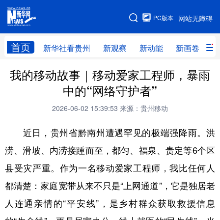
手机版
PC版本
网站无障碍
网站地图
首页
新华社看贵州
新观察
新动能
新画卷
贵
我的移动故事｜移动爱家工程师，暴雨
新华社看贵州
新观察
新动能
新画卷
中的“网络守护者”
贵州要闻
贵州领导
人事
廉政
2026-06-02 15:39:53
来源：贵州移动
专题
访谈
直播
视频
近日，贵州省黔南州遭遇罕见的极端强降雨。洪
畅游贵州
数字贵州
律动贵州
健康贵州
涝、滑坡、内涝接踵而至，都匀、福泉、贵定等6个区
光影贵州
部门之窗
县区直达
企业速递
县受灾严重。作为一名移动爱家工程师，我比任何人
融媒联播
贵阳
遵义
安顺
都清楚：家庭宽带从来不只是“上网通道”，它是独居老
六盘水
毕节
铜仁
黔东南
人连通亲情的“平安线”，是乡村群众获取救援信息
黔南
黔西南