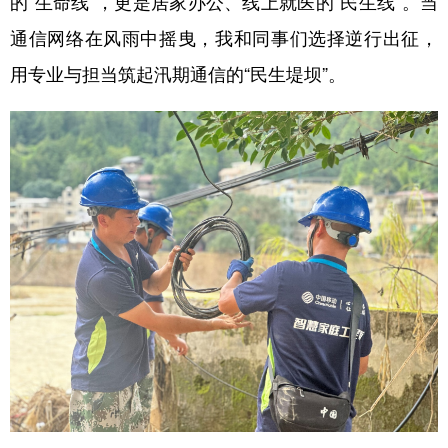
的“生命线”，更是居家办公、线上就医的“民生线”。当
通信网络在风雨中摇曳，我和同事们选择逆行出征，
用专业与担当筑起汛期通信的“民生堤坝”。
地方频道
北京
天津
河北
山西
辽宁
吉林
上海
江苏
浙江
安徽
福建
江西
山东
河南
湖北
湖南
广东
广西
海南
重庆
四川
贵州
云南
西藏
陕西
甘肃
青海
宁夏
新疆
内蒙古
黑龙江