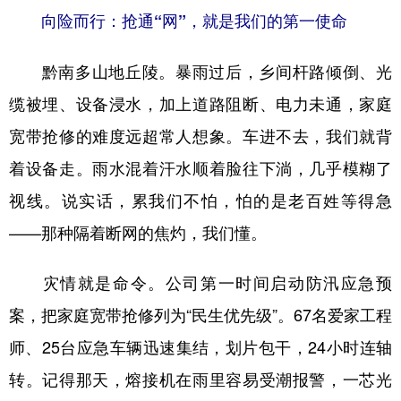
向险而行：抢通“网”，就是我们的第一使命
多语种频道
黔南多山地丘陵。暴雨过后，乡间杆路倾倒、光
English
Español
Français
عربى
缆被埋、设备浸水，加上道路阻断、电力未通，家庭
Русский язык
日本語
한국어
宽带抢修的难度远超常人想象。车进不去，我们就背
Deutsch
Português
着设备走。雨水混着汗水顺着脸往下淌，几乎模糊了
视线。说实话，累我们不怕，怕的是老百姓等得急
——那种隔着断网的焦灼，我们懂。
灾情就是命令。公司第一时间启动防汛应急预
案，把家庭宽带抢修列为“民生优先级”。67名爱家工程
师、25台应急车辆迅速集结，划片包干，24小时连轴
转。记得那天，熔接机在雨里容易受潮报警，一芯光