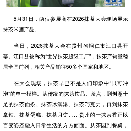
5月31日，两位参展商在2026抹茶大会现场展示
地方频道
抹茶米酒产品。
北京
天津
河北
山西
当日，2026抹茶大会在贵州省铜仁市江口县开
辽宁
吉林
上海
江苏
幕。江口县被称为“世界抹茶超级工厂”，抹茶产销量稳
浙江
安徽
福建
江西
居全国前列，相关产品销往50多个国家和地区。
山东
河南
湖北
湖南
在大会现场，抹茶早已不是人们印象中“只可冲
广东
广西
海南
重庆
泡”的单一模样。从传统的抹茶饮品、茶点，到创意十
四川
贵州
云南
西藏
足的抹茶面条、抹茶冰淇淋、抹茶巧克力，再到抹茶
陕西
甘肃
青海
宁夏
拿铁、抹茶蛋糕、抹茶月饼……贵州的一抹茶香正以
新疆
内蒙古
黑龙江
百变姿态融入日常生活的方方面面。从茶园到餐桌，