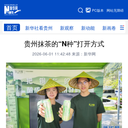
手机版
PC版本
网站无障碍
网站地图
首页
新华社看贵州
新观察
新动能
新画卷
贵
贵州抹茶的“N种”打开方式
新华社看贵州
新观察
新动能
新画卷
2026-06-01 11:42:48
来源：新华网
贵州要闻
贵州领导
人事
廉政
专题
访谈
直播
视频
畅游贵州
数字贵州
律动贵州
健康贵州
光影贵州
部门之窗
县区直达
企业速递
融媒联播
贵阳
遵义
安顺
六盘水
毕节
铜仁
黔东南
黔南
黔西南