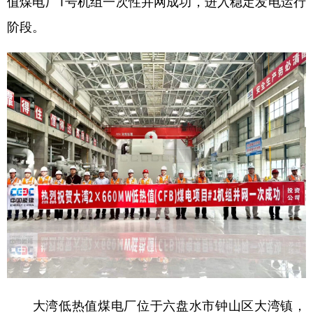
值煤电厂1号机组一次性并网成功，进入稳定发电运行
阶段。
地方频道
北京
天津
河北
山西
辽宁
吉林
上海
江苏
浙江
安徽
福建
江西
山东
河南
湖北
湖南
广东
广西
海南
重庆
四川
贵州
云南
西藏
陕西
甘肃
青海
宁夏
新疆
内蒙古
黑龙江
大湾低热值煤电厂位于六盘水市钟山区大湾镇，