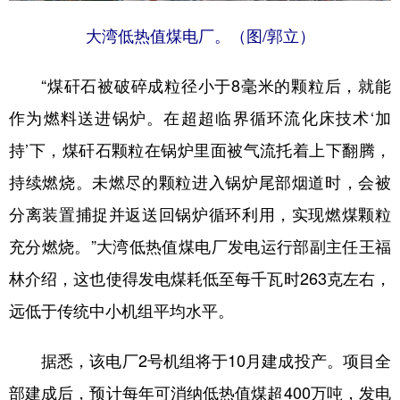
大湾低热值煤电厂。（图/郭立）
“煤矸石被破碎成粒径小于8毫米的颗粒后，就能
作为燃料送进锅炉。在超超临界循环流化床技术‘加
持’下，煤矸石颗粒在锅炉里面被气流托着上下翻腾，
持续燃烧。未燃尽的颗粒进入锅炉尾部烟道时，会被
分离装置捕捉并返送回锅炉循环利用，实现燃煤颗粒
充分燃烧。”大湾低热值煤电厂发电运行部副主任王福
林介绍，这也使得发电煤耗低至每千瓦时263克左右，
远低于传统中小机组平均水平。
据悉，该电厂2号机组将于10月建成投产。项目全
部建成后，预计每年可消纳低热值煤超400万吨，发电