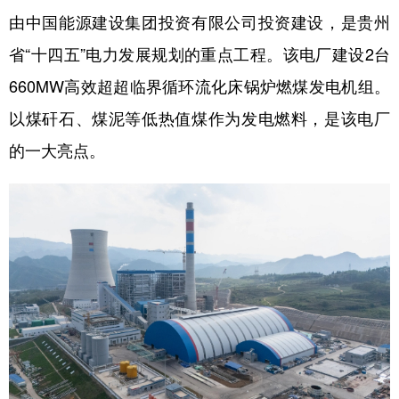
由中国能源建设集团投资有限公司投资建设，是贵州
多语种频道
省“十四五”电力发展规划的重点工程。该电厂建设2台
English
Español
Français
عربى
660MW高效超超临界循环流化床锅炉燃煤发电机组。
Русский язык
日本語
한국어
以煤矸石、煤泥等低热值煤作为发电燃料，是该电厂
的一大亮点。
Deutsch
Português