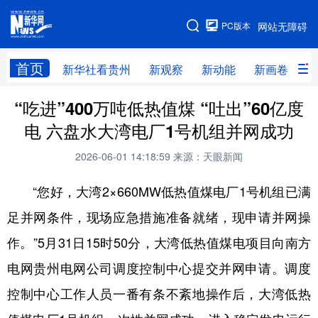
手机版
PC版本
网站无障碍
网站地图
首页
新华社看贵州
新观察
新动能
新画卷
贵
“吃进”400万吨低热值煤 “吐出”60亿度
新华社看贵州
新观察
新动能
新画卷
电 六盘水大湾电厂1号机组并网成功
贵州要闻
贵州领导
人事
廉政
2026-06-01 14:18:59
来源：天眼新闻
专题
访谈
直播
视频
“您好，大湾2×660MW低热值煤电厂1号机组已满
畅游贵州
数字贵州
律动贵州
健康贵州
足并网条件，现场应急措施准备就绪，现申请并网操
光影贵州
部门之窗
县区直达
企业速递
作。”5月31日15时50分，大湾低热值煤电项目向南方
融媒联播
贵阳
遵义
安顺
电网贵州电网公司调度控制中心提交并网申请。调度
六盘水
毕节
铜仁
黔东南
控制中心工作人员一番有条不紊地操作后，大湾低热
黔南
黔西南