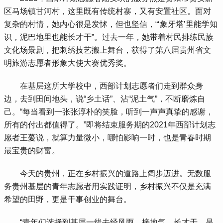
区马场镇甘河村，这里既有传统村寨，又有安置社区。面对
复杂的村情，她内心很是发怵，但也坚信，“‘象牙塔’里能学知
识，泥巴地里也能长才干”。过去一年，她带着村民排练民族
文化场景剧，把刺绣技艺搬上舞台，获得了第八届贵州省文
明旅游志愿者形象大使大赛优秀奖。
 在基层这所大学校中，西部计划志愿者们走到群众身
边，去到田间地头，说“乡土话”、沾“泥土气”，不断磨炼自
己。“每当看到一张张淳朴的笑脸，听到一声声真挚的感谢，
所有的付出都值得了。”即将结束服务期的2021年西部计划志
愿者王薆说，就算力量微小，哪怕影响一时，也是青春时期
最宝贵的财富。
 今天的贵州，正在乡村振兴的道路上阔步迈进。无数服
务贵州基层的青年志愿者用实践证明，乡村振兴不仅是充满
希望的田野，更是干事创业的舞台。
 “青年们选择到基层一线去经风雨、接地气、长才干，是