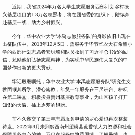
 近期，我省2024年万名大学生志愿服务西部计划乡村振
兴基层项目的1.3万名志愿者，将在团省委的组织下，陆续奔
赴基层一线，助力乡村振兴。
 今年，华中农业大学“本禹志愿服务队”的身影依旧出现在
出征队伍中。2013年12月5日，曾服务于毕节华农大石希望小
学的西部计划志愿者安玥琦和队员收到了习近平总书记的回
信，勉励他们弘扬志愿精神，为实现中华民族伟大复兴的中
国梦作出新的更大贡献。
 牢记殷殷嘱托，华中农业大学“本禹志愿服务队”研究生支
教团倾其所学、潜心施教，年复一年服务在三尺讲台、耕耘
在第二课堂，积极投身贵州基层教育事业，为山区孩子打开
知识的天窗、插上逐梦的翅膀。
 前不久递交了第三年志愿服务申请的罗心爱也再次整装
待发。2022年9月来到黔西南州望谟县蔗香镇人力资源和社会
保障服务中心的她，不仅在服务中熟悉国情、了解民情，也