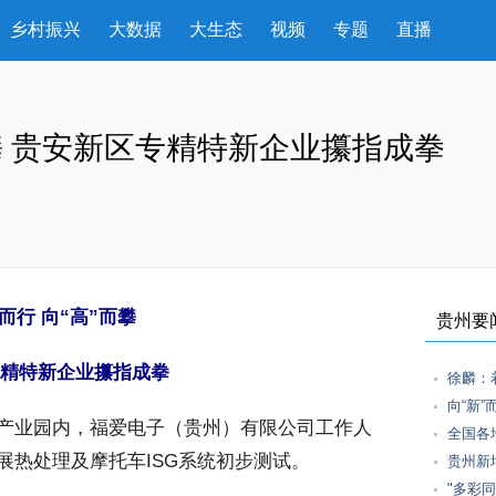
乡村振兴
大数据
大生态
视频
专题
直播
而攀 贵安新区专精特新企业攥指成拳
而行 向“高”而攀
贵州要
精特新企业攥指成拳
徐麟：
向“新
产业园内，福爱电子（贵州）有限公司工作人
全国各
展热处理及摩托车ISG系统初步测试。
贵州新
"多彩