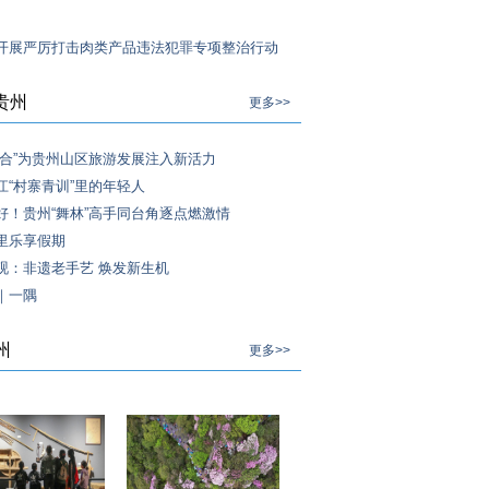
开展严厉打击肉类产品违法犯罪专项整治行动
贵州
更多>>
融合”为贵州山区旅游发展注入新活力
江“村寨青训”里的年轻人
好！贵州“舞林”高手同台角逐点燃激情
里乐享假期
砚：非遗老手艺 焕发新生机
｜一隅
州
更多>>