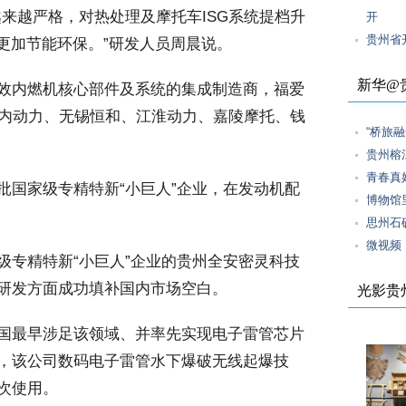
来越严格，对热处理及摩托车ISG系统提档升
开
贵州省
更加节能环保。”研发人员周晨说。
新华@
效内燃机核心部件及系统的集成制造商，福爱
云内动力、无锡恒和、江淮动力、嘉陵摩托、钱
“桥旅
贵州榕
青春真
国家级专精特新“小巨人”企业，在发动机配
博物馆
思州石
微视频
专精特新“小巨人”企业的贵州全安密灵科技
研发方面成功填补国内市场空白。
光影贵
国最早涉足该领域、并率先实现电子雷管芯片
，该公司数码电子雷管水下爆破无线起爆技
次使用。