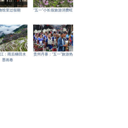
物馆里过假期
“五一”小长假旅游消费旺
江：雨后梯田水
贵州丹寨：“五一”旅游热
墨画卷