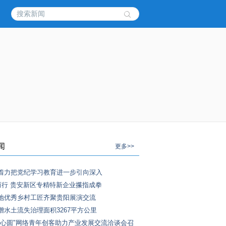
闻
更多>>
着力把党纪学习教育进一步引向深入
”而行 贵安新区专精特新企业攥指成拳
地优秀乡村工匠齐聚贵阳展演交流
增水土流失治理面积3267平方公里
同心圆"网络青年创客助力产业发展交流洽谈会召