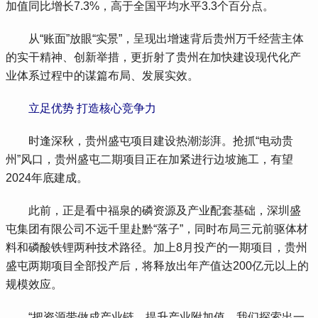
加值同比增长7.3%，高于全国平均水平3.3个百分点。
 从“账面”放眼“实景”，呈现出增速背后贵州万千经营主体
的实干精神、创新举措，更折射了贵州在加快建设现代化产
业体系过程中的谋篇布局、发展实效。
 立足优势 打造核心竞争力
 时逢深秋，贵州盛屯项目建设热潮澎湃。抢抓“电动贵
州”风口，贵州盛屯二期项目正在加紧进行边坡施工，有望
2024年底建成。
 此前，正是看中福泉的磷资源及产业配套基础，深圳盛
屯集团有限公司不远千里赴黔“落子”，同时布局三元前驱体材
料和磷酸铁锂两种技术路径。加上8月投产的一期项目，贵州
盛屯两期项目全部投产后，将释放出年产值达200亿元以上的
规模效应。
 “把资源带做成产业链，提升产业附加值，我们探索出一