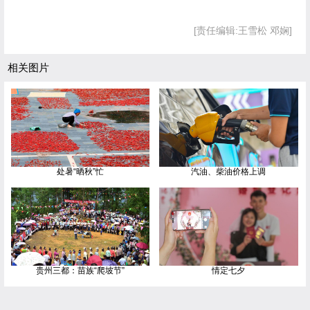
[责任编辑:王雪松 邓娴]
相关图片
处暑“晒秋”忙
汽油、柴油价格上调
贵州三都：苗族“爬坡节”
情定七夕