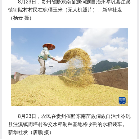
 8月23日，贵州省黔东南苗族侗族自治州岑巩县注溪
镇衙院村村民在晾晒玉米（无人机照片）。新华社发
（杨云 摄）
 8月23日，农民在贵州省黔东南苗族侗族自治州岑巩
县注溪镇周坪村杂交水稻制种基地将收割的水稻装车。
新华社发（唐鹏 摄）