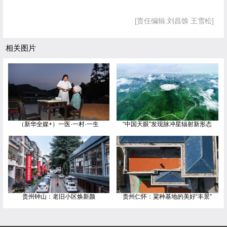
[责任编辑:刘昌馀 王雪松]
相关图片
（新华全媒+）一医·一村·一生
“中国天眼”发现脉冲星辐射新形态
贵州钟山：老旧小区焕新颜
贵州仁怀：粱种基地的美好“丰景”