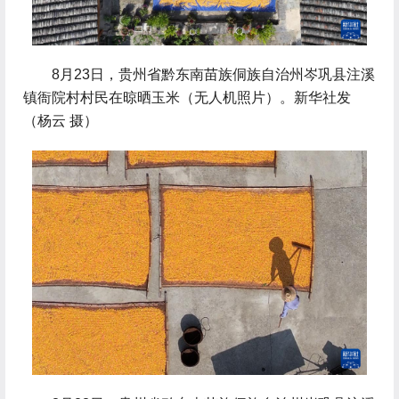
 8月23日，贵州省黔东南苗族侗族自治州岑巩县注溪
镇衙院村村民在晾晒玉米（无人机照片）。新华社发
（杨云 摄）