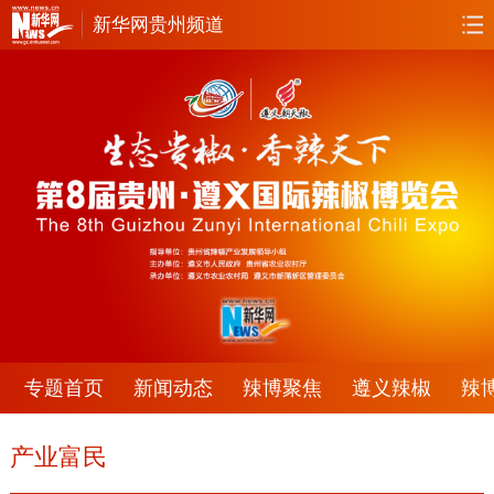
新华网贵州频道
首页
要闻
政务
人事
廉政
乡村振兴
大数据
大生态
视频
直播
访谈
专题
无人机
专题首页
新闻动态
辣博聚焦
遵义辣椒
辣
产业富民