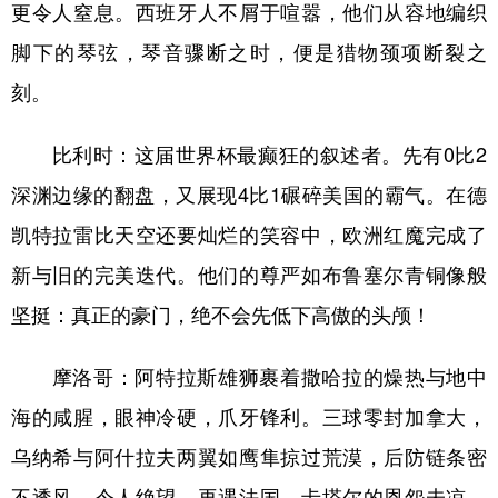
更令人窒息。西班牙人不屑于喧嚣，他们从容地编织
脚下的琴弦，琴音骤断之时，便是猎物颈项断裂之
刻。
比利时：这届世界杯最癫狂的叙述者。先有0比2
深渊边缘的翻盘，又展现4比1碾碎美国的霸气。在德
凯特拉雷比天空还要灿烂的笑容中，欧洲红魔完成了
新与旧的完美迭代。他们的尊严如布鲁塞尔青铜像般
坚挺：真正的豪门，绝不会先低下高傲的头颅！
摩洛哥：阿特拉斯雄狮裹着撒哈拉的燥热与地中
海的咸腥，眼神冷硬，爪牙锋利。三球零封加拿大，
乌纳希与阿什拉夫两翼如鹰隼掠过荒漠，后防链条密
不透风，令人绝望。再遇法国，卡塔尔的恩怨未凉，