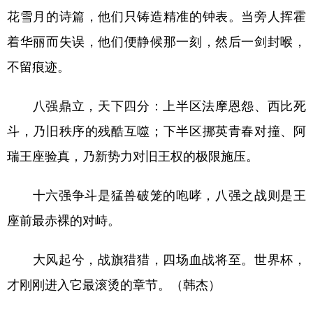
花雪月的诗篇，他们只铸造精准的钟表。当旁人挥霍
着华丽而失误，他们便静候那一刻，然后一剑封喉，
不留痕迹。
八强鼎立，天下四分：上半区法摩恩怨、西比死
斗，乃旧秩序的残酷互噬；下半区挪英青春对撞、阿
瑞王座验真，乃新势力对旧王权的极限施压。
十六强争斗是猛兽破笼的咆哮，八强之战则是王
座前最赤裸的对峙。
大风起兮，战旗猎猎，四场血战将至。世界杯，
才刚刚进入它最滚烫的章节。（韩杰）