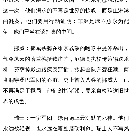
这一次，他们渴求的不再是世界的惊叹，而是血淋淋
的翻案。他们要用行动证明：非洲足球不必永为配
角，他们已坐在谈判桌的中间。
挪威：挪威铁骑在维京战鼓的咆哮中提斧杀出，
气夺风云的哈兰德挺锋凿阵，厄德高执杖传策输送杀
机，努萨掠影边路疾突穿插，掀起全队奔袭狂潮。两
度洞穿桑巴军团的心脏、史上首入八强的挪威人，已
不再满足于搅局，他们剑指诸强，要亲自检验这旧世
界的成色。
瑞士：十字军团，绿茵场上最沉默的死神。他们
永远被轻视，也永远在暗处磨砺利剑。瑞士人不写风