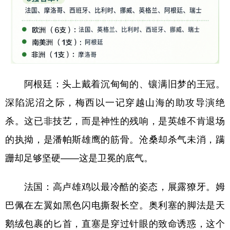
地方频道
北京
天津
河北
山西
阿根廷：头上戴着沉甸甸的、镶满旧梦的王冠。
辽宁
吉林
上海
江苏
深陷泥沼之际，梅西以一记穿越山海的助攻导演绝
浙江
安徽
福建
江西
杀。这已非技艺，而是神性的残响，是英雄不肯退场
山东
河南
湖北
湖南
的执拗，是潘帕斯雄鹰的筋骨。沧桑却杀气未消，蹒
广东
广西
海南
重庆
跚却足够坚硬——这是卫冕的底气。
四川
贵州
云南
西藏
法国：高卢雄鸡以最冷酷的姿态，展露獠牙。姆
陕西
甘肃
青海
宁夏
巴佩在左翼如黑色闪电撕裂长空。奥利塞的脚法是天
新疆
内蒙古
黑龙江
鹅绒包裹的匕首，直塞是穿过针眼的致命诱惑，这个