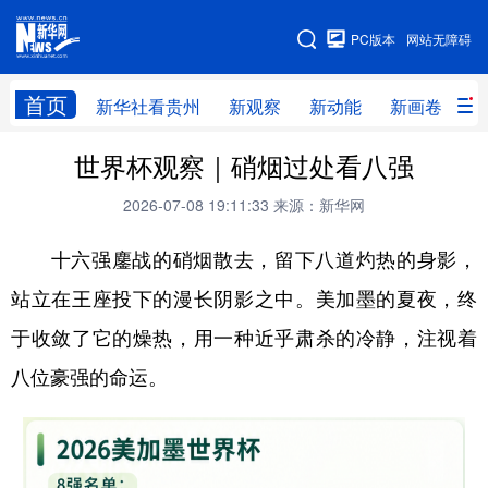
手机版
PC版本
网站无障碍
网站地图
首页
新华社看贵州
新观察
新动能
新画卷
贵
世界杯观察｜硝烟过处看八强
新华社看贵州
新观察
新动能
新画卷
2026-07-08 19:11:33
来源：新华网
贵州要闻
贵州领导
人事
廉政
十六强鏖战的硝烟散去，留下八道灼热的身影，
专题
访谈
直播
视频
站立在王座投下的漫长阴影之中。美加墨的夏夜，终
畅游贵州
数字贵州
律动贵州
健康贵州
于收敛了它的燥热，用一种近乎肃杀的冷静，注视着
光影贵州
部门之窗
县区直达
企业速递
八位豪强的命运。
融媒联播
贵阳
遵义
安顺
六盘水
毕节
铜仁
黔东南
黔南
黔西南