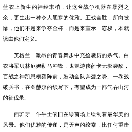
蓝衣上新生的神经末梢，让这台战争机器在暴烈之
多语种频道
余，更生出一种令人胆寒的优雅。五战全胜，所向披
English
Español
Français
عربى
靡，他们不是来争夺金杯，而是来宣示：霸权，本就
该由他们定义。
Русский язык
日本語
한국어
Deutsch
Português
英格兰：激昂的青春舞步中充盈凌厉的杀气。白
衣将军贝林厄姆勒马冲锋，鬼魅游侠萨卡无影袭敌，
百战之神凯恩横槊阵前，鼓动全队奔袭之势。一卷残
破兵书，在图赫尔的续写下，有望成为一部气吞山河
的征伐录。
西班牙：斗牛士依旧在绿茵场上绘制着最华美的
风景。他们优雅的传递，是无声的绞索，比任何重击