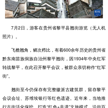
地方频道
7月2日，游客在贵州省黎平县翘街游览（无人机
北京
天津
河北
山西
照片）。
辽宁
吉林
上海
江苏
浙江
安徽
福建
江西
飞檐翘角，鳞次栉比，有着600余年历史的贵州省
黔东南苗族侗族自治州黎平翘街，因1934年中央红军
山东
河南
湖北
湖南
转战黎平，在此召开黎平会议，被群众亲切称作“红军
广东
广西
海南
重庆
街”。
四川
贵州
云南
西藏
翘街至今仍保存有完整徽派古建筑群，留存黎平
陕西
甘肃
青海
宁夏
会议会址、苏维埃银行等红色遗迹。近年来，当地推
新疆
内蒙古
黑龙江
行古街活化保护，打造“红色+非遗”文旅模式，沿街百