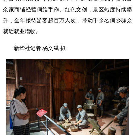
余家商铺经营侗族手作、红色文创，景区热度持续攀
多语种频道
升，全年接待游客超百万人次，带动千余名侗乡群众
English
Español
Français
عربى
就近就业增收。
Русский язык
日本語
한국어
新华社记者 杨文斌 摄
Deutsch
Português