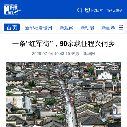
手机版
PC版本
网站无障碍
网站地图
首页
新华社看贵州
新观察
新动能
新画卷
贵
一条“红军街”，90余载征程兴侗乡
新华社看贵州
新观察
新动能
新画卷
2026-07-04 10:43:15
来源：新华网
贵州要闻
贵州领导
人事
廉政
专题
访谈
直播
视频
畅游贵州
数字贵州
律动贵州
健康贵州
光影贵州
部门之窗
县区直达
企业速递
融媒联播
贵阳
遵义
安顺
六盘水
毕节
铜仁
黔东南
黔南
黔西南