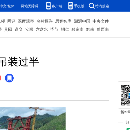
中文/繁体
网站无障碍
客户端
手机版
站内搜索
视频
网评
深度观察
乡村振兴
思客智库
溯源中国
中央文件
播
贵阳
遵义
安顺
六盘水
毕节
铜仁
黔东南
黔南
黔西南
吊装过半