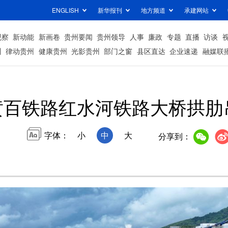
ENGLISH
新华报刊
地方频道
承建网站
观察
新动能
新画卷
贵州要闻
贵州领导
人事
廉政
专题
直播
访谈
州
律动贵州
健康贵州
光影贵州
部门之窗
县区直达
企业速递
融媒联
黄百铁路红水河铁路大桥拱肋
字体：
小
中
大
分享到：