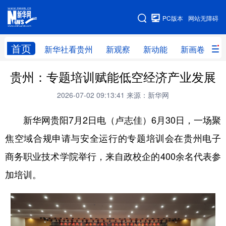
手机版
PC版本
网站无障碍
网站地图
首页
新华社看贵州
新观察
新动能
新画卷
贵
贵州：专题培训赋能低空经济产业发展
新华社看贵州
新观察
新动能
新画卷
2026-07-02 09:13:41
来源：新华网
贵州要闻
贵州领导
人事
廉政
新华网贵阳7月2日电（卢志佳）6月30日，一场聚
专题
访谈
直播
视频
焦空域合规申请与安全运行的专题培训会在贵州电子
畅游贵州
数字贵州
律动贵州
健康贵州
商务职业技术学院举行，来自政校企的400余名代表参
光影贵州
部门之窗
县区直达
企业速递
加培训。
融媒联播
贵阳
遵义
安顺
六盘水
毕节
铜仁
黔东南
黔南
黔西南