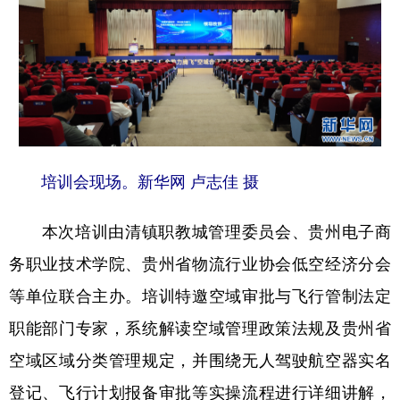
地方频道
北京
天津
河北
山西
辽宁
吉林
上海
江苏
培训会现场。新华网 卢志佳 摄
浙江
安徽
福建
江西
山东
河南
湖北
湖南
本次培训由清镇职教城管理委员会、贵州电子商
广东
广西
海南
重庆
务职业技术学院、贵州省物流行业协会低空经济分会
等单位联合主办。培训特邀空域审批与飞行管制法定
四川
贵州
云南
西藏
职能部门专家，系统解读空域管理政策法规及贵州省
陕西
甘肃
青海
宁夏
空域区域分类管理规定，并围绕无人驾驶航空器实名
新疆
内蒙古
黑龙江
登记、飞行计划报备审批等实操流程进行详细讲解，