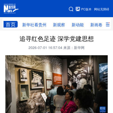
手机版
PC版本
网站无障碍
网站地图
首页
新华社看贵州
新观察
新动能
新画卷
贵
追寻红色足迹 深学党建思想
新华社看贵州
新观察
新动能
新画卷
2026-07-01 16:57:04
来源：新华网
贵州要闻
贵州领导
人事
廉政
专题
访谈
直播
视频
畅游贵州
数字贵州
律动贵州
健康贵州
光影贵州
部门之窗
县区直达
企业速递
融媒联播
贵阳
遵义
安顺
六盘水
毕节
铜仁
黔东南
黔南
黔西南