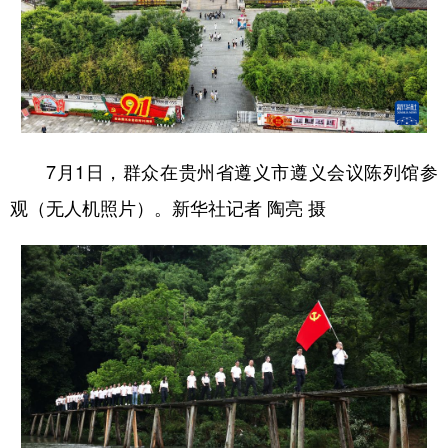
多语种频道
English
Español
Français
عربى
Русский язык
日本語
한국어
7月1日，群众在贵州省遵义市遵义会议陈列馆参
Deutsch
Português
观（无人机照片）。新华社记者 陶亮 摄