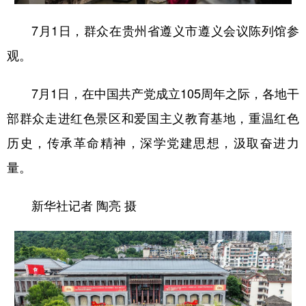
7月1日，群众在贵州省遵义市遵义会议陈列馆参
地方频道
观。
北京
天津
河北
山西
7月1日，在中国共产党成立105周年之际，各地干
辽宁
吉林
上海
江苏
部群众走进红色景区和爱国主义教育基地，重温红色
浙江
安徽
福建
江西
历史，传承革命精神，深学党建思想，汲取奋进力
量。
山东
河南
湖北
湖南
广东
广西
海南
重庆
新华社记者 陶亮 摄
四川
贵州
云南
西藏
陕西
甘肃
青海
宁夏
新疆
内蒙古
黑龙江