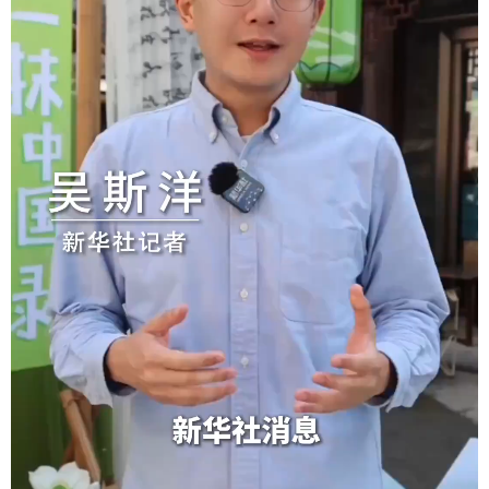
地方频道
北京
天津
河北
山西
辽宁
吉林
上海
江苏
浙江
安徽
福建
江西
山东
河南
湖北
湖南
广东
广西
海南
重庆
四川
贵州
云南
西藏
陕西
甘肃
青海
宁夏
新疆
内蒙古
黑龙江