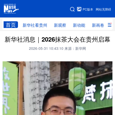
手机版
PC版本
网站无障碍
网站地图
首页
新华社看贵州
新观察
新动能
新画卷
贵
新华社消息｜2026抹茶大会在贵州启幕
新华社看贵州
新观察
新动能
新画卷
2026-05-31 10:43:10
来源：新华网
贵州要闻
贵州领导
人事
廉政
专题
访谈
直播
视频
畅游贵州
数字贵州
律动贵州
健康贵州
光影贵州
部门之窗
县区直达
企业速递
融媒联播
贵阳
遵义
安顺
六盘水
毕节
铜仁
黔东南
黔南
黔西南