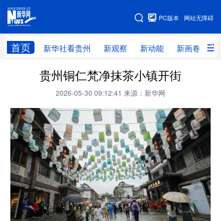
手机版
PC版本
网站无障碍
网站地图
首页
新华社看贵州
新观察
新动能
新画卷
贵
贵州铜仁梵净抹茶小镇开街
新华社看贵州
新观察
新动能
新画卷
2026-05-30 09:12:41
来源：新华网
贵州要闻
贵州领导
人事
廉政
专题
访谈
直播
视频
畅游贵州
数字贵州
律动贵州
健康贵州
光影贵州
部门之窗
县区直达
企业速递
融媒联播
贵阳
遵义
安顺
六盘水
毕节
铜仁
黔东南
黔南
黔西南