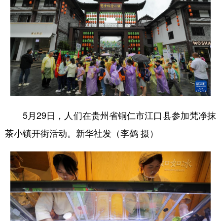
多语种频道
English
Español
Français
عربى
Русский язык
日本語
한국어
Deutsch
Português
5月29日，人们在贵州省铜仁市江口县参加梵净抹
茶小镇开街活动。新华社发（李鹤 摄）