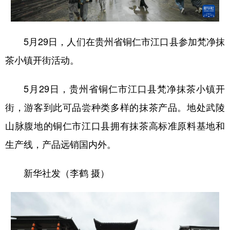
地方频道
5月29日，人们在贵州省铜仁市江口县参加梵净抹
茶小镇开街活动。
北京
天津
河北
山西
辽宁
吉林
上海
江苏
5月29日，贵州省铜仁市江口县梵净抹茶小镇开
浙江
安徽
福建
江西
街，游客到此可品尝种类多样的抹茶产品。地处武陵
山脉腹地的铜仁市江口县拥有抹茶高标准原料基地和
山东
河南
湖北
湖南
生产线，产品远销国内外。
广东
广西
海南
重庆
四川
贵州
云南
西藏
新华社发（李鹤 摄）
陕西
甘肃
青海
宁夏
新疆
内蒙古
黑龙江