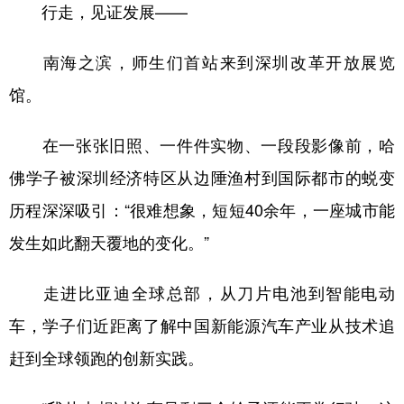
行走，见证发展——
多语种频道
南海之滨，师生们首站来到深圳改革开放展览
English
Español
Français
عربى
馆。
Русский язык
日本語
한국어
在一张张旧照、一件件实物、一段段影像前，哈
Deutsch
Português
佛学子被深圳经济特区从边陲渔村到国际都市的蜕变
历程深深吸引：“很难想象，短短40余年，一座城市能
发生如此翻天覆地的变化。”
走进比亚迪全球总部，从刀片电池到智能电动
车，学子们近距离了解中国新能源汽车产业从技术追
赶到全球领跑的创新实践。