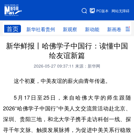
手机版
PC版本
网站无障碍
网站地图
首页
新华社看贵州
新观察
新动能
新画卷
贵
新华鲜报丨哈佛学子中国行：读懂中国
新华社看贵州
新观察
新动能
新画卷
绘友谊新篇
贵州要闻
贵州领导
人事
廉政
2026-05-27 09:37:11
来源：新华网
专题
访谈
直播
视频
这个初夏，中美友谊的薪火由青年传递。
畅游贵州
数字贵州
律动贵州
健康贵州
光影贵州
部门之窗
县区直达
企业速递
5月17日至25日，来自哈佛大学的师生跟随
2026“哈佛学子中国行”中美人文交流营活动赴北京、
融媒联播
贵阳
遵义
安顺
深圳、贵阳三地，和北大学子携手走访科创一线、探
六盘水
毕节
铜仁
黔东南
寻千年文脉、触摸发展脉搏，为促进中美关系行稳致
黔南
黔西南