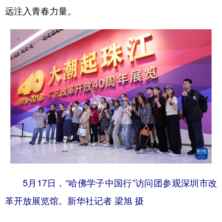
远注入青春力量。
地方频道
北京
天津
河北
山西
辽宁
吉林
上海
江苏
浙江
安徽
福建
江西
山东
河南
湖北
湖南
广东
广西
海南
重庆
四川
贵州
云南
西藏
5月17日，“哈佛学子中国行”访问团参观深圳市改
陕西
甘肃
青海
宁夏
革开放展览馆。新华社记者 梁旭 摄
新疆
内蒙古
黑龙江