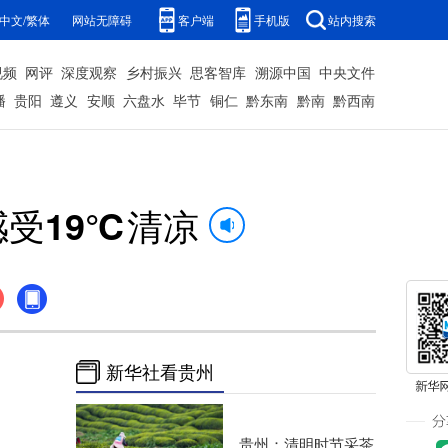
中文/繁体
网站无障碍
客户端
手机版
站内搜索
视频
网评
深度观察
乡村振兴
思客智库
溯源中国
中央文件
播
贵阳
遵义
安顺
六盘水
毕节
铜仁
黔东南
黔南
黔西南
感受19℃清凉
新华社看贵州
贵州：清明时节采茶