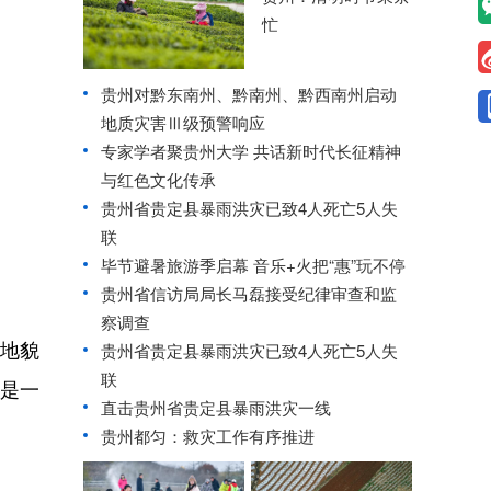
忙
贵州对黔东南州、黔南州、黔西南州启动
地质灾害Ⅲ级预警响应
专家学者聚贵州大学 共话新时代长征精神
与红色文化传承
贵州省贵定县暴雨洪灾已致4人死亡5人失
联
毕节避暑旅游季启幕 音乐+火把“惠”玩不停
贵州省信访局局长马磊接受纪律审查和监
察调查
地貌
贵州省贵定县暴雨洪灾已致4人死亡5人失
联
是一
直击贵州省贵定县暴雨洪灾一线
贵州都匀：救灾工作有序推进