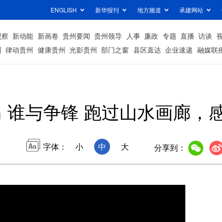
ENGLISH
新华报刊
地方频道
承建网站
观察
新动能
新画卷
贵州要闻
贵州领导
人事
廉政
专题
直播
访谈
州
律动贵州
健康贵州
光影贵州
部门之窗
县区直达
企业速递
融媒联
 谁与争锋 跑过山水画廊，
字体：
小
中
大
分享到：