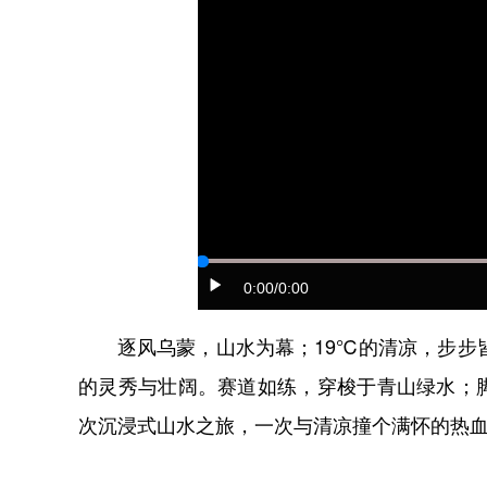
0:00
/0:00
逐风乌蒙，山水为幕；19℃的清凉，步步皆
的灵秀与壮阔。赛道如练，穿梭于青山绿水；
次沉浸式山水之旅，一次与清凉撞个满怀的热