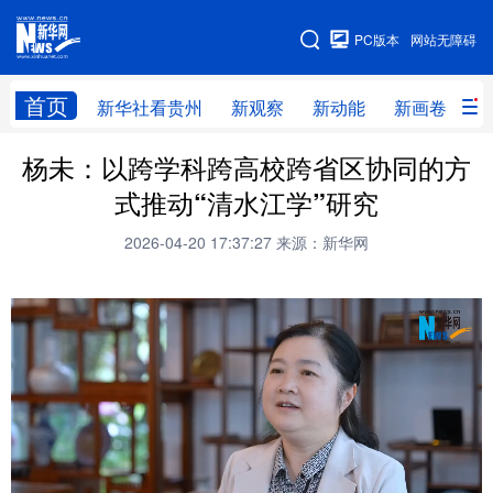
手机版
PC版本
网站无障碍
网站地图
首页
新华社看贵州
新观察
新动能
新画卷
贵
杨未：以跨学科跨高校跨省区协同的方
新华社看贵州
新观察
新动能
新画卷
式推动“清水江学”研究
贵州要闻
贵州领导
人事
廉政
2026-04-20 17:37:27
来源：新华网
专题
访谈
直播
视频
畅游贵州
数字贵州
律动贵州
健康贵州
光影贵州
部门之窗
县区直达
企业速递
融媒联播
贵阳
遵义
安顺
六盘水
毕节
铜仁
黔东南
黔南
黔西南