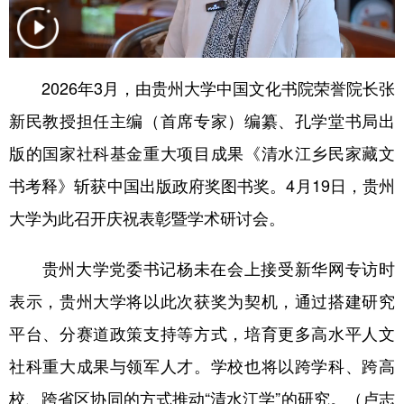
地方频道
2026年3月，由贵州大学中国文化书院荣誉院长张
北京
天津
河北
山西
新民教授担任主编（首席专家）编纂、孔学堂书局出
辽宁
吉林
上海
江苏
版的国家社科基金重大项目成果《清水江乡民家藏文
书考释》斩获中国出版政府奖图书奖。4月19日，贵州
浙江
安徽
福建
江西
大学为此召开庆祝表彰暨学术研讨会。
山东
河南
湖北
湖南
广东
广西
海南
重庆
贵州大学党委书记杨未在会上接受新华网专访时
四川
贵州
云南
西藏
表示，贵州大学将以此次获奖为契机，通过搭建研究
平台、分赛道政策支持等方式，培育更多高水平人文
陕西
甘肃
青海
宁夏
社科重大成果与领军人才。学校也将以跨学科、跨高
新疆
内蒙古
黑龙江
校、跨省区协同的方式推动“清水江学”的研究。（卢志