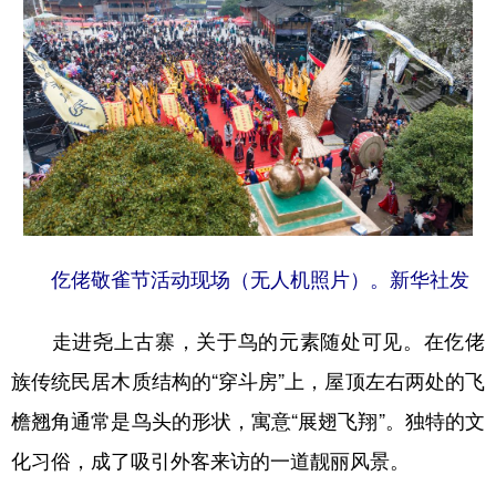
仡佬敬雀节活动现场（无人机照片）。新华社发
走进尧上古寨，关于鸟的元素随处可见。在仡佬
族传统民居木质结构的“穿斗房”上，屋顶左右两处的飞
檐翘角通常是鸟头的形状，寓意“展翅飞翔”。独特的文
化习俗，成了吸引外客来访的一道靓丽风景。