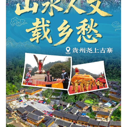
地方频道
北京
天津
河北
山西
辽宁
吉林
上海
江苏
浙江
安徽
福建
江西
山东
河南
湖北
湖南
广东
广西
海南
重庆
四川
贵州
云南
西藏
陕西
甘肃
青海
宁夏
新疆
内蒙古
黑龙江