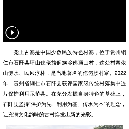
尧上古寨是中国少数民族特色村寨，位于贵州铜
仁市石阡县坪山仡佬族侗族乡佛顶山村，这处村寨依
山傍水、民风淳朴，是当地著名的仡佬族村寨。2022
年，贵州省铜仁市石阡县获评国家级传统村落集中连
片保护利用示范县。在充分发掘自身特色的基础上，
石阡县坚持“保护为先、利用为基、传承为本”的理念，
让充满文化韵味的古村焕发出新的光彩。