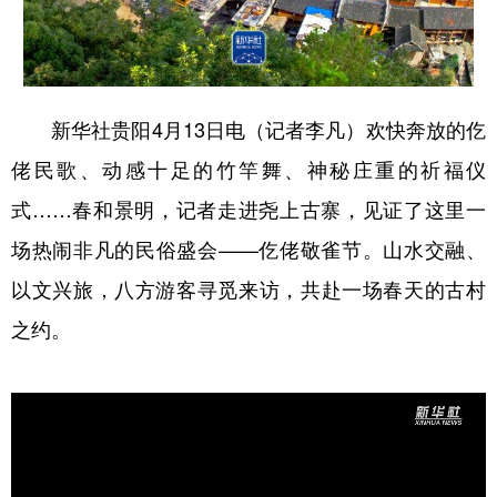
多语种频道
English
Español
Français
عربى
新华社贵阳4月13日电（记者李凡）欢快奔放的仡
Русский язык
日本語
한국어
佬民歌、动感十足的竹竿舞、神秘庄重的祈福仪
Deutsch
Português
式……春和景明，记者走进尧上古寨，见证了这里一
场热闹非凡的民俗盛会——仡佬敬雀节。山水交融、
以文兴旅，八方游客寻觅来访，共赴一场春天的古村
之约。