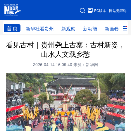
手机版
PC版本
网站无障碍
网站地图
首页
新华社看贵州
新观察
新动能
新画卷
贵
看见古村｜贵州尧上古寨：古村新姿，
新华社看贵州
新观察
新动能
新画卷
山水人文载乡愁
贵州要闻
贵州领导
人事
廉政
2026-04-14 16:09:40
来源：新华网
专题
访谈
直播
视频
畅游贵州
数字贵州
律动贵州
健康贵州
光影贵州
部门之窗
县区直达
企业速递
融媒联播
贵阳
遵义
安顺
六盘水
毕节
铜仁
黔东南
黔南
黔西南