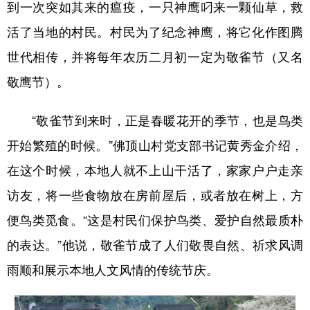
到一次突如其来的瘟疫，一只神鹰叼来一颗仙草，救
活了当地的村民。村民为了纪念神鹰，将它化作图腾
世代相传，并将每年农历二月初一定为敬雀节（又名
敬鹰节）。
“敬雀节到来时，正是春暖花开的季节，也是鸟类
开始繁殖的时候。”佛顶山村党支部书记黄秀金介绍，
在这个时候，本地人就不上山干活了，家家户户走亲
访友，将一些食物放在房前屋后，或者放在树上，方
便鸟类觅食。“这是村民们保护鸟类、爱护自然最质朴
的表达。”他说，敬雀节成了人们敬畏自然、祈求风调
雨顺和展示本地人文风情的传统节庆。