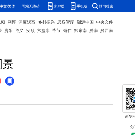
中文/繁体
网站无障碍
客户端
手机版
站内搜索
视频
网评
深度观察
乡村振兴
思客智库
溯源中国
中央文件
播
贵阳
遵义
安顺
六盘水
毕节
铜仁
黔东南
黔南
黔西南
图景