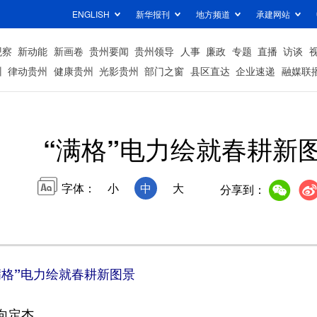
ENGLISH
新华报刊
地方频道
承建网站
观察
新动能
新画卷
贵州要闻
贵州领导
人事
廉政
专题
直播
访谈
州
律动贵州
健康贵州
光影贵州
部门之窗
县区直达
企业速递
融媒联
“满格”电力绘就春耕新
字体：
小
中
大
分享到：
满格”电力绘就春耕新图景
向定杰