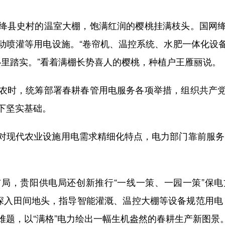
县史村的温室大棚，饱满红润的樱桃挂满枝头。国网绛
动喷灌等用电设施。“卷帘机、温控系统、水肥一体化设
心里踏实。”看着满棚长势喜人的樱桃，种植户王雁丽说。
时，统筹部署春耕春管用电服务各项举措，组织共产党
下坚实基础。
代农业设施用电需求精细化特点，电力部门靠前服务，构
，贵阳供电局还创新推行“一线一策、一园一策”保电
深入田间地头，指导智能灌溉、温控大棚等设备规范用电，
难题，以“满格”电力绘出一幅生机盎然的春耕生产新图景