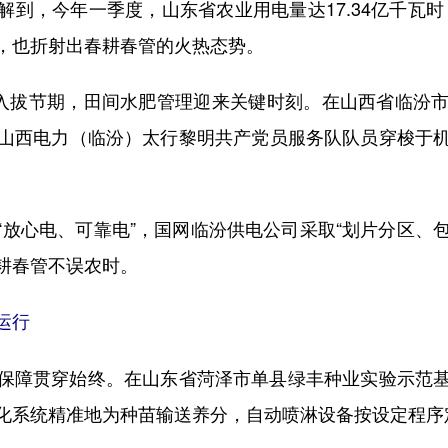
今年一季度，山东省农业用电量达17.34亿千瓦时，
，也折射出春耕春管的火热态势。
入拔节期，田间水肥管理迎来关键时刻。在山西省临汾市
山西电力（临汾）太行黎明共产党员服务队队员穿梭于
心电、可靠电”，国网临汾供电公司采取“划片分区、包干
耕春管不误农时。
运行
障贯穿始终。在山东省菏泽市单县绿丰种业实验示范基
化系统精准地为种苗输送养分，自动喷淋设备按设定程序