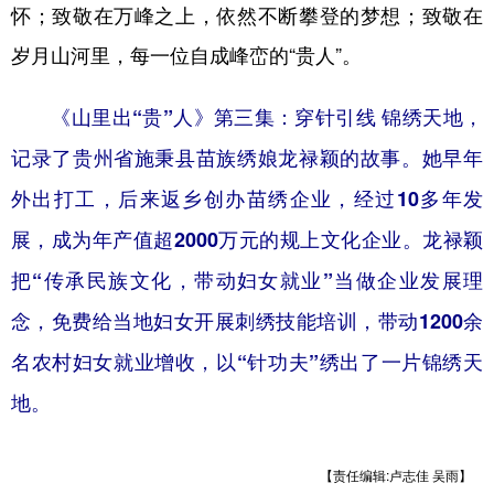
怀；致敬在万峰之上，依然不断攀登的梦想；致敬在
多语种频道
岁月山河里，每一位自成峰峦的“贵人”。
English
Español
Français
عربى
《山里出“贵”人》第三集：穿针引线 锦绣天地，
Русский язык
日本語
한국어
记录了贵州省施秉县苗族绣娘龙禄颖的故事。她早年
Deutsch
Português
外出打工，后来返乡创办苗绣企业，经过10多年发
展，成为年产值超2000万元的规上文化企业。龙禄颖
把“传承民族文化，带动妇女就业”当做企业发展理
念，免费给当地妇女开展刺绣技能培训，带动1200余
名农村妇女就业增收，以“针功夫”绣出了一片锦绣天
地。
【责任编辑:卢志佳 吴雨】