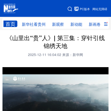
手机版
PC版本
网站无障碍
网站地图
首页
新华社看贵州
新观察
新动能
新画卷
贵
《山里出“贵”人》| 第三集：穿针引线
新华社看贵州
新观察
新动能
新画卷
锦绣天地
贵州要闻
贵州领导
人事
廉政
2025-12-11 16:04:02
来源：新华网
专题
访谈
直播
视频
畅游贵州
数字贵州
律动贵州
健康贵州
光影贵州
部门之窗
县区直达
企业速递
融媒联播
贵阳
遵义
安顺
六盘水
毕节
铜仁
黔东南
黔南
黔西南