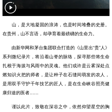
地方频道
山，是大地凝固的浪涛，也是时间堆叠的史册。
北京
天津
河北
山西
在贵州，山不言语，却孕育着最磅礴的生命力。
辽宁
吉林
上海
江苏
由新华网和茅台集团联合打造的《山里出“贵”人》
浙江
安徽
福建
江西
系列微纪录片，将沿着山脊的脉络，探寻那些将生命
山东
河南
湖北
湖南
扎根于海拔与风雨中的灵魂。他们或许是云雾深处点
广东
广西
海南
重庆
燃知识火把的师者，是让种子在石缝间萌发的农人，
四川
贵州
云南
西藏
是用双手守护千年技艺的匠人，是在生命峡谷照亮健
康归途的医者……
陕西
甘肃
青海
宁夏
新疆
内蒙古
黑龙江
谨以此片，致敬在深谷之中，依然仰望星空的胸