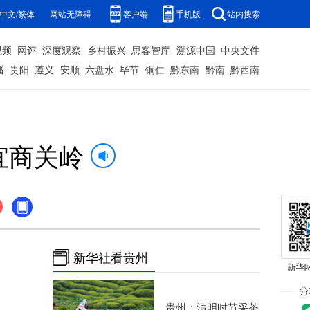
中文/繁体
网站无障碍
客户端
手机版
站内搜索
视频
网评
深度观察
乡村振兴
思客智库
溯源中国
中央文件
播
贵阳
遵义
安顺
六盘水
毕节
铜仁
黔东南
黔南
黔西南
宜商关岭
新华社看贵州
贵州：清明时节采茶