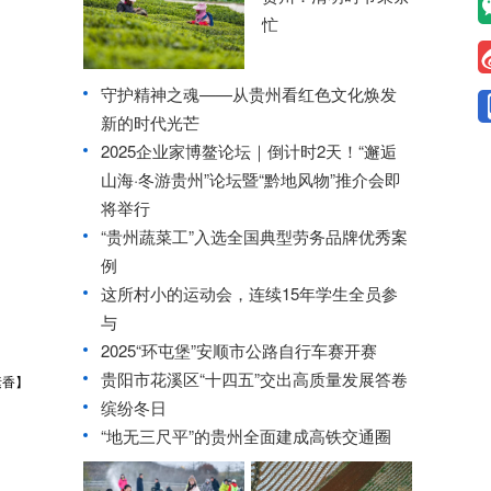
忙
守护精神之魂——从贵州看红色文化焕发
新的时代光芒
2025企业家博鳌论坛｜倒计时2天！“邂逅
山海·冬游贵州”论坛暨“黔地风物”推介会即
将举行
“贵州蔬菜工”入选全国典型劳务品牌优秀案
例
这所村小的运动会，连续15年学生全员参
与
2025“环屯堡”安顺市公路自行车赛开赛
贵阳市花溪区“十四五”交出高质量发展答卷
素香】
缤纷冬日
“地无三尺平”的贵州全面建成高铁交通圈