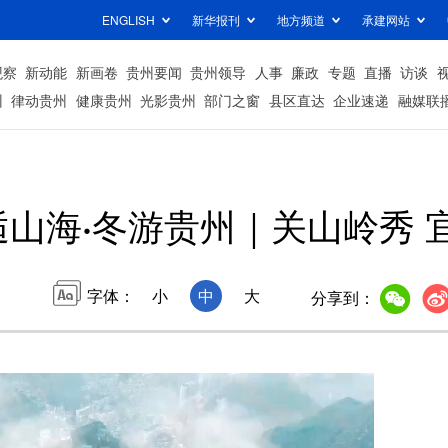
ENGLISH
新华报刊
地方频道
承建网站
观察
新动能
新画卷
贵州要闻
贵州领导
人事
廉政
专题
直播
访谈
州
律动贵州
健康贵州
光影贵州
部门之窗
县区直达
企业速递
融媒联
逅山海·冬游贵州｜关山岭秀 
字体：
小
中
大
分享到：