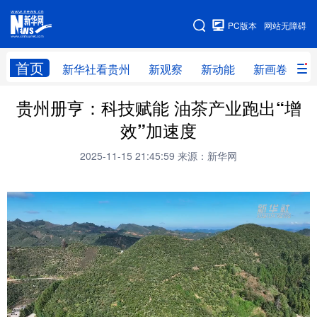
手机版
PC版本
网站无障碍
网站地图
首页
新华社看贵州
新观察
新动能
新画卷
贵
贵州册亨：科技赋能 油茶产业跑出“增
新华社看贵州
新观察
新动能
新画卷
效”加速度
贵州要闻
贵州领导
人事
廉政
2025-11-15 21:45:59
来源：新华网
专题
访谈
直播
视频
畅游贵州
数字贵州
律动贵州
健康贵州
光影贵州
部门之窗
县区直达
企业速递
融媒联播
贵阳
遵义
安顺
六盘水
毕节
铜仁
黔东南
黔南
黔西南