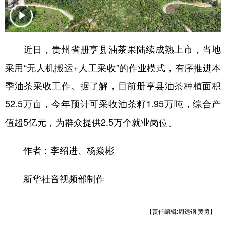
地方频道
近日，贵州省册亨县油茶果陆续成熟上市，当地
北京
天津
河北
山西
采用“无人机搬运+人工采收”的作业模式，有序推进本
辽宁
吉林
上海
江苏
季油茶采收工作。据了解，目前册亨县油茶种植面积
52.5万亩，今年预计可采收油茶籽1.95万吨，综合产
浙江
安徽
福建
江西
值超5亿元，为群众提供2.5万个就业岗位。
山东
河南
湖北
湖南
广东
广西
海南
重庆
作者：李绍进、杨焱彬
四川
贵州
云南
西藏
新华社音视频部制作
陕西
甘肃
青海
宁夏
新疆
内蒙古
黑龙江
【责任编辑:周远钢 黄勇】