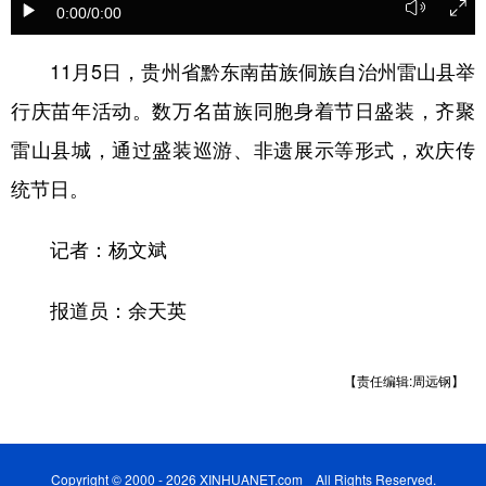
0:00
/0:00
11月5日，贵州省黔东南苗族侗族自治州雷山县举
地方频道
行庆苗年活动。数万名苗族同胞身着节日盛装，齐聚
北京
天津
河北
山西
雷山县城，通过盛装巡游、非遗展示等形式，欢庆传
辽宁
吉林
上海
江苏
统节日。
浙江
安徽
福建
江西
记者：杨文斌
山东
河南
湖北
湖南
报道员：余天英
广东
广西
海南
重庆
四川
贵州
云南
西藏
【责任编辑:周远钢】
陕西
甘肃
青海
宁夏
新疆
内蒙古
黑龙江
Copyright © 2000 - 2026 XINHUANET.com All Rights Reserved.