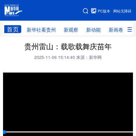
手机版
PC版本
网站无障碍
网站地图
首页
新华社看贵州
新观察
新动能
新画卷
贵
贵州雷山：载歌载舞庆苗年
新华社看贵州
新观察
新动能
新画卷
2025-11-06 15:14:40
来源：新华网
贵州要闻
贵州领导
人事
廉政
专题
访谈
直播
视频
畅游贵州
数字贵州
律动贵州
健康贵州
光影贵州
部门之窗
县区直达
企业速递
融媒联播
贵阳
遵义
安顺
六盘水
毕节
铜仁
黔东南
黔南
黔西南