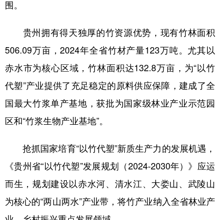
围。
多语种频道
贵州拥有得天独厚的竹资源优势，现有竹林面积
English
Español
Français
عربى
506.09万亩，2024年全省竹材产量123万吨。尤其以
Русский язык
日本語
한국어
赤水市为核心区域，竹林面积达132.8万亩，为“以竹
Deutsch
Português
代塑”产业提供了充足稳定的原料供应保障，建成了全
国最大竹浆单产基地，获批为国家级林业产业示范园
区和“竹浆生物产业基地”。
抢抓国家培育“以竹代塑”新质生产力的发展机遇，
《贵州省“以竹代塑”发展规划（2024-2030年）》应运
而生，规划建设以赤水河、清水江、大娄山、武陵山
为核心的“两山两水”产业带，将竹产业纳入全省林业产
业、乡村振兴重点发展领域。