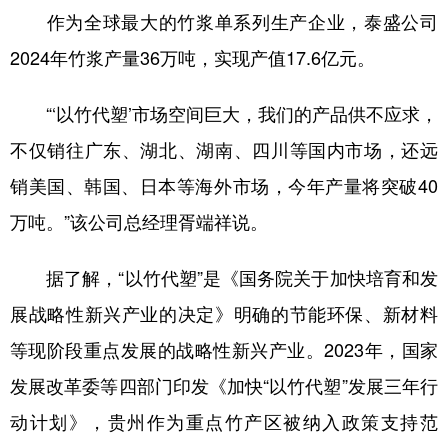
作为全球最大的竹浆单系列生产企业，泰盛公司
2024年竹浆产量36万吨，实现产值17.6亿元。
地方频道
“‘以竹代塑’市场空间巨大，我们的产品供不应求，
北京
天津
河北
山西
不仅销往广东、湖北、湖南、四川等国内市场，还远
辽宁
吉林
上海
江苏
销美国、韩国、日本等海外市场，今年产量将突破40
浙江
安徽
福建
江西
万吨。”该公司总经理胥端祥说。
山东
河南
湖北
湖南
据了解，“以竹代塑”是《国务院关于加快培育和发
广东
广西
海南
重庆
展战略性新兴产业的决定》明确的节能环保、新材料
四川
贵州
云南
西藏
等现阶段重点发展的战略性新兴产业。2023年，国家
陕西
甘肃
青海
宁夏
发展改革委等四部门印发《加快“以竹代塑”发展三年行
新疆
内蒙古
黑龙江
动计划》，贵州作为重点竹产区被纳入政策支持范