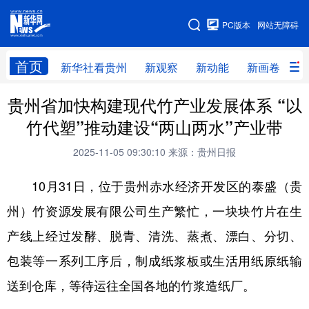
手机版
PC版本
网站无障碍
网站地图
首页
新华社看贵州
新观察
新动能
新画卷
贵
贵州省加快构建现代竹产业发展体系 “以
新华社看贵州
新观察
新动能
新画卷
竹代塑”推动建设“两山两水”产业带
贵州要闻
贵州领导
人事
廉政
2025-11-05 09:30:10
来源：贵州日报
专题
访谈
直播
视频
10月31日，位于贵州赤水经济开发区的泰盛（贵
畅游贵州
数字贵州
律动贵州
健康贵州
州）竹资源发展有限公司生产繁忙，一块块竹片在生
光影贵州
部门之窗
县区直达
企业速递
产线上经过发酵、脱青、清洗、蒸煮、漂白、分切、
融媒联播
贵阳
遵义
安顺
包装等一系列工序后，制成纸浆板或生活用纸原纸输
六盘水
毕节
铜仁
黔东南
送到仓库，等待运往全国各地的竹浆造纸厂。
黔南
黔西南