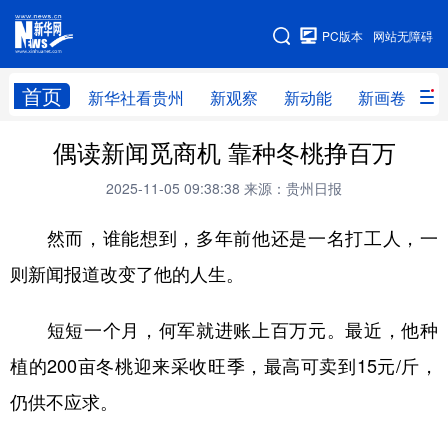
手机版
PC版本
网站无障碍
网站地图
首页
新华社看贵州
新观察
新动能
新画卷
贵
偶读新闻觅商机 靠种冬桃挣百万
新华社看贵州
新观察
新动能
新画卷
2025-11-05 09:38:38
来源：贵州日报
贵州要闻
贵州领导
人事
廉政
然而，谁能想到，多年前他还是一名打工人，一
专题
访谈
直播
视频
则新闻报道改变了他的人生。
畅游贵州
数字贵州
律动贵州
健康贵州
光影贵州
部门之窗
县区直达
企业速递
短短一个月，何军就进账上百万元。最近，他种
融媒联播
贵阳
遵义
安顺
植的200亩冬桃迎来采收旺季，最高可卖到15元/斤，
仍供不应求。
六盘水
毕节
铜仁
黔东南
黔南
黔西南