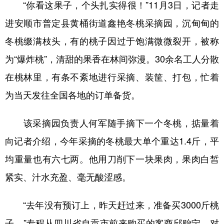
“你看这果子，个头扎实得很！”11月3日，记者走
进安顺市普定县黄桶街道鑫艳冬桃采摘园，沉甸甸的
地方频道
冬桃缀满枝头，有的桃子因过于饱满微微裂开，被称
为“爆炸桃”，清甜的果香在林间弥漫。30余名工人分散
北京
天津
河北
山西
在桃林里，有条不紊地进行采摘、装筐、打包，忙着
辽宁
吉林
上海
江苏
为当天发往全国各地的订单备货。
浙江
安徽
福建
江西
该采摘园负责人何军随手摘下一个冬桃，掂量着
山东
河南
湖北
湖南
向记者介绍，今年采摘的冬桃最大单个重达1.4斤，平
广东
广西
海南
重庆
均重量也有六七两。他用刀削下一块果肉，果肉白皙
四川
贵州
云南
西藏
紧实、汁水充盈、毫无酸涩感。
陕西
甘肃
青海
宁夏
“去年没有预订上，昨天赶过来，准备买3000斤桃
新疆
内蒙古
黑龙江
子。”专程从四川省自贡市前来购买的客商邱贻宁，对