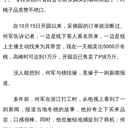
桃子品质赞不绝口。
多语种频道
English
Español
Français
عربى
自10月15日开园以来，采摘园的订单就没断过。
何军告诉记者，一边是线下客人慕名而来，一边是线
Русский язык
日本語
한국어
上主播主动找来为其带货，现在一天能卖出5000斤冬
Deutsch
Português
桃，高峰时可达到1万斤，开园后已售卖了约8万斤。
没人能想到，何军与桃结缘，竟缘于一则新闻报
道。
多年前，何军在浙江打工时，从电视上看到了一
则新闻，报道当地冬桃的故事，他好奇之下买来品
尝，口感很棒。同时，他也敏锐地捕捉到了商机：何