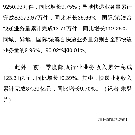
9250.93万件，同比增长9.75%；异地快递业务量累计
完成83573.97万件，同比增长39.66%；国际/港澳台
地方频道
快递业务量累计完成13.71万件，同比增长112.26%。
北京
天津
河北
山西
同城、异地、国际/港澳台快递业务量分别占全部快递
辽宁
吉林
上海
江苏
业务量的9.96%、90.02%和0.01%。
浙江
安徽
福建
江西
此外，前三季度邮政行业业务收入累计完成
山东
河南
湖北
湖南
123.31亿元，同比增长10.39%。其中，快递业务收入
广东
广西
海南
重庆
累计完成87.39亿元，同比增长9.70%。（记者 朱登
芳）
四川
贵州
云南
西藏
陕西
甘肃
青海
宁夏
【责任编辑:周远钢】
新疆
内蒙古
黑龙江