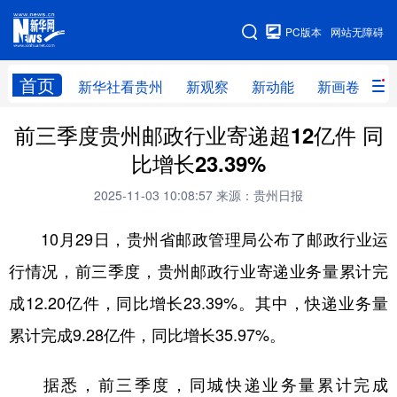
手机版
PC版本
网站无障碍
网站地图
首页
新华社看贵州
新观察
新动能
新画卷
贵
前三季度贵州邮政行业寄递超12亿件 同
新华社看贵州
新观察
新动能
新画卷
比增长23.39%
贵州要闻
贵州领导
人事
廉政
2025-11-03 10:08:57
来源：贵州日报
专题
访谈
直播
视频
10月29日，贵州省邮政管理局公布了邮政行业运
畅游贵州
数字贵州
律动贵州
健康贵州
行情况，前三季度，贵州邮政行业寄递业务量累计完
光影贵州
部门之窗
县区直达
企业速递
成12.20亿件，同比增长23.39%。其中，快递业务量
融媒联播
贵阳
遵义
安顺
累计完成9.28亿件，同比增长35.97%。
六盘水
毕节
铜仁
黔东南
据悉，前三季度，同城快递业务量累计完成
黔南
黔西南