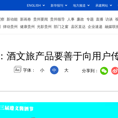
ENGLISH
新华报刊
地方频道
承建网站
观察
新动能
新画卷
贵州要闻
贵州领导
人事
廉政
专题
直播
访谈
州
律动贵州
健康贵州
光影贵州
部门之窗
县区直达
企业速递
融媒联
：酒文旅产品要善于向用户传
字体：
小
中
大
分享到：