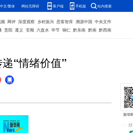
中文/繁体
网站无障碍
客户端
手机版
站内搜索
视频
网评
深度观察
乡村振兴
思客智库
溯源中国
中央文件
播
贵阳
遵义
安顺
六盘水
毕节
铜仁
黔东南
黔南
黔西南
递“情绪价值”