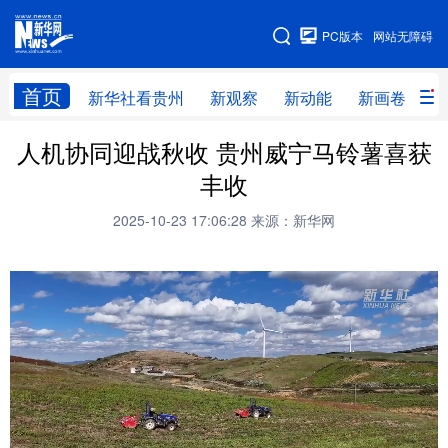
手机版
PC版本
网站无障碍
网站地图
首页
新华社看贵州
新观察
新动能
新画卷
贵
人机协同迎战秋收 贵州威宁马铃薯喜获
新华社看贵州
新观察
新动能
新画卷
丰收
贵州要闻
贵州领导
人事
廉政
2025-10-23 17:06:28
来源：新华网
专题
访谈
直播
视频
畅游贵州
数字贵州
律动贵州
健康贵州
光影贵州
部门之窗
县区直达
企业速递
融媒联播
贵阳
遵义
安顺
六盘水
毕节
铜仁
黔东南
黔南
黔西南