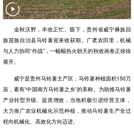
地方频道
金秋沃野，丰收正忙。眼下，贵州省威宁彝族回
北京
天津
河北
山西
族苗族自治县马铃薯迎来收获期。广袤农田里，机械
辽宁
吉林
上海
江苏
与人力协同“作战”，一幅幅热火朝天的秋收画卷正徐徐
展开。
浙江
安徽
福建
江西
山东
河南
湖北
湖南
威宁是贵州马铃薯主产区，马铃薯种植面积150万
广东
广西
海南
重庆
亩，素有“中国南方马铃薯之乡”的美称。为助推马铃薯
四川
贵州
云南
西藏
产业转型升级、提质增效，当地积极引进经营主体，
大力推广农业机械化示范种植，推动马铃薯生产全过
陕西
甘肃
青海
宁夏
程向机械化、高效化方向迈进。
新疆
内蒙古
黑龙江