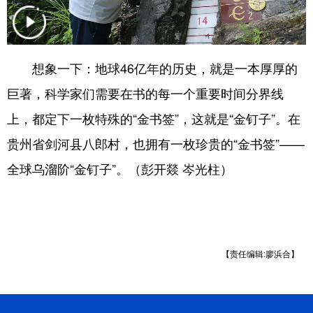
地方频道
想象一下：地球46亿年的历史，就是一本厚厚的
北京
天津
河北
山西
巨著，科学家们需要在书的每一个重要时间分界线
辽宁
吉林
上海
江苏
上，都定下一枚特殊的“金书签”，这就是“金钉子”。在
贵州省剑河县八郎村，也拥有一枚珍贵的“金书签”——
浙江
安徽
福建
江西
全球乌溜阶“金钉子”。（彭开燚 岑光柱）
山东
河南
湖北
湖南
广东
广西
海南
重庆
四川
贵州
云南
西藏
【责任编辑:廖浜合】
陕西
甘肃
青海
宁夏
新疆
内蒙古
黑龙江