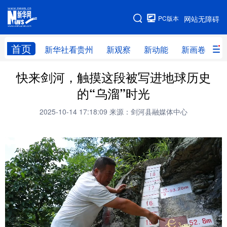
手机版
PC版本
网站无障碍
网站地图
首页
新华社看贵州
新观察
新动能
新画卷
贵
快来剑河，触摸这段被写进地球历史
新华社看贵州
新观察
新动能
新画卷
的“乌溜”时光
贵州要闻
贵州领导
人事
廉政
2025-10-14 17:18:09
来源：剑河县融媒体中心
专题
访谈
直播
视频
畅游贵州
数字贵州
律动贵州
健康贵州
光影贵州
部门之窗
县区直达
企业速递
融媒联播
贵阳
遵义
安顺
六盘水
毕节
铜仁
黔东南
黔南
黔西南