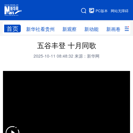
手机版
PC版本
网站无障碍
网站地图
首页
新华社看贵州
新观察
新动能
新画卷
贵
五谷丰登 十月同歌
新华社看贵州
新观察
新动能
新画卷
2025-10-11 08:48:32
来源：新华网
贵州要闻
贵州领导
人事
廉政
专题
访谈
直播
视频
畅游贵州
数字贵州
律动贵州
健康贵州
光影贵州
部门之窗
县区直达
企业速递
融媒联播
贵阳
遵义
安顺
六盘水
毕节
铜仁
黔东南
黔南
黔西南