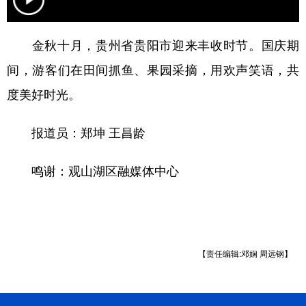
金秋十月，贵州省贵阳市迎来丰收时节。国庆期
地方频道
间，游客们在田间抓鱼、果园采摘，用欢声笑语，共
北京
天津
河北
山西
度美好时光。
辽宁
吉林
上海
江苏
报道员：郑坤 王昌龄
浙江
安徽
福建
江西
山东
河南
湖北
湖南
鸣谢：观山湖区融媒体中心
广东
广西
海南
重庆
四川
贵州
云南
西藏
陕西
甘肃
青海
宁夏
【责任编辑:邓娴 周远钢】
新疆
内蒙古
黑龙江