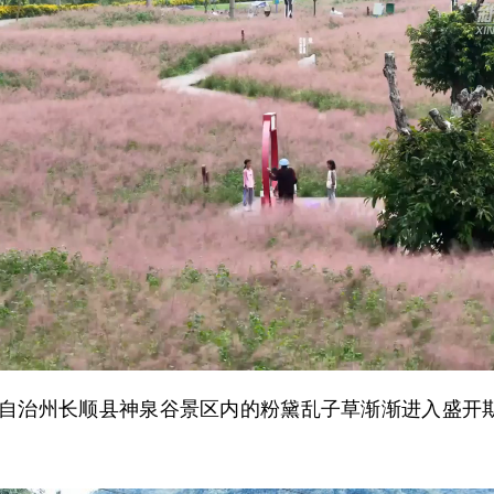
治州长顺县神泉谷景区内的粉黛乱子草渐渐进入盛开期，