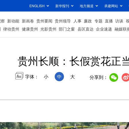
ENGLISH
新华报刊
地方频道
承建网站
观察
新动能
新画卷
贵州要闻
贵州领导
人事
廉政
专题
直播
访谈
州
律动贵州
健康贵州
光影贵州
部门之窗
县区直达
企业速递
融媒联
贵州长顺：长假赏花正
字体：
小
中
大
分享到：