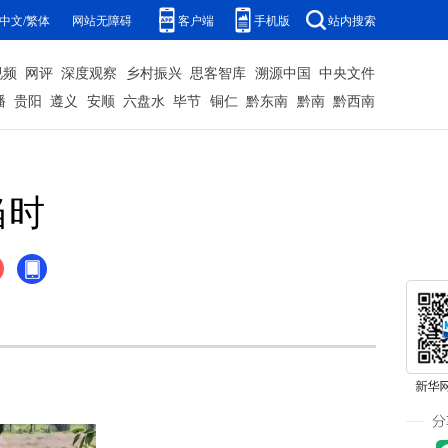
中文/繁体
网站无障碍
客户端
手机版
站内搜索
视频
网评
深度观察
乡村振兴
思客智库
溯源中国
中央文件
播
贵阳
遵义
安顺
六盘水
毕节
铜仁
黔东南
黔南
黔西南
当时