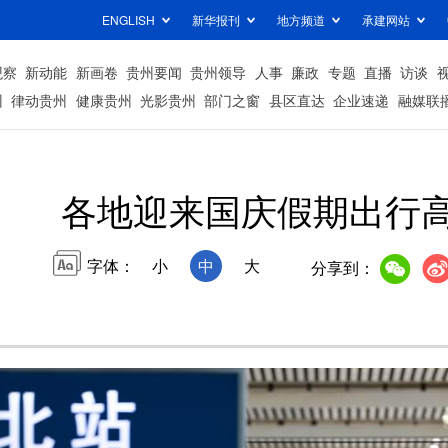
ENGLISH
新华报刊
地方频道
承建网站
观察
新动能
新画卷
贵州要闻
贵州领导
人事
廉政
专题
直播
访谈
州
律动贵州
健康贵州
光影贵州
部门之窗
县区直达
企业速递
融媒联
各地迎来国庆假期出行
字体：
小
中
大
分享到：