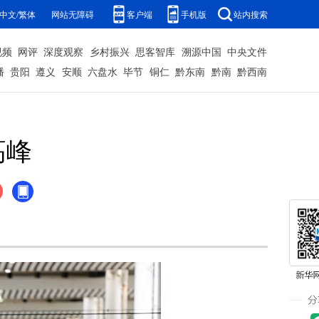
中文/繁体
网站无障碍
客户端
手机版
站内搜索
视频
网评
深度观察
乡村振兴
思客智库
溯源中国
中央文件
播
贵阳
遵义
安顺
六盘水
毕节
铜仁
黔东南
黔南
黔西南
高峰